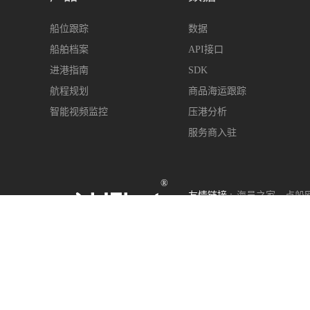
船位跟踪
数据
船舶档案
API接口
进港指南
SDK
航程规划
商品海运跟踪
智能视频监控
压港分析
服务商入驻
®
友情链接 :
海员之家
点船
400-963-6899
s