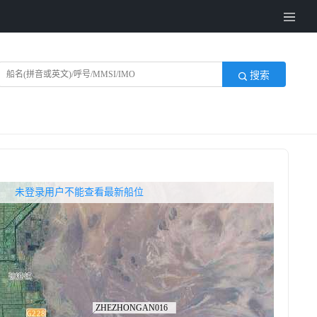
搜索
无权查看最新船位，请联系开通
未登录用户不能查看最新船位