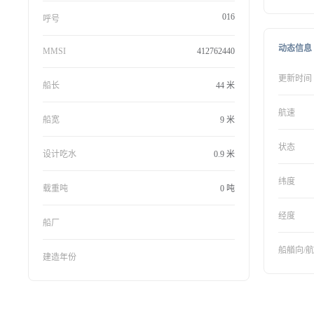
016
呼号
动态信息
MMSI
412762440
更新时间
船长
44 米
航速
船宽
9 米
状态
设计吃水
0.9 米
纬度
载重吨
0 吨
经度
船厂
船艏向/
建造年份