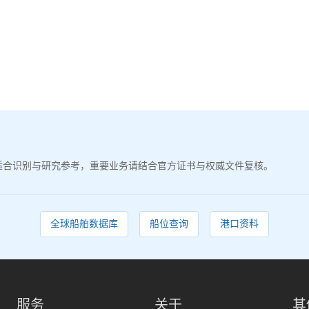
适合识别与研究参考，重要业务请结合官方证书与权威文件复核。
全球船舶数据库
船位查询
港口资料
服务
关于
其