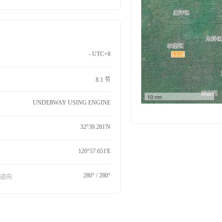
- UTC+8
8.1 节
10 nm
UNDERWAY USING ENGINE
32°39.281'N
120°57.651'E
280° / 280°
航迹向