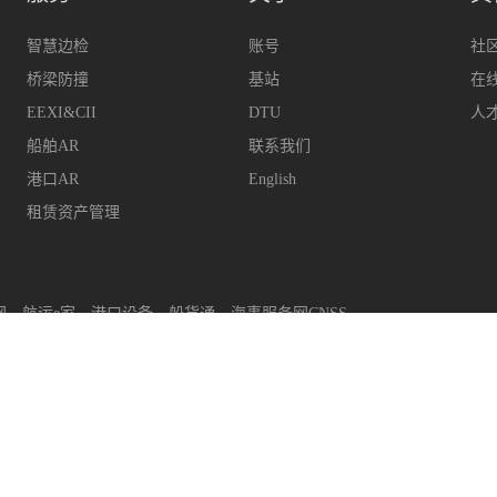
智慧边检
账号
社
桥梁防撞
基站
在
EEXI&CII
DTU
人
船舶AR
联系我们
港口AR
English
租赁资产管理
网
航运e家
港口设备
船货通
海事服务网CNSS
upport@hifleet.com
客户助手
hifleetkhzs
QQ
29314
上海迈利船舶科技有限公司
版权所有
沪ICP备14001702号-2
沪公安网备31011502008480号