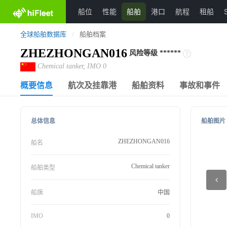
船位
性能
船舶
港口
航程
租船
全球船舶数据库
/
船舶档案
ZHEZHONGAN016
风险等级
******
Chemical tanker, IMO 0
概要信息
航次及挂靠港
船舶资料
事故和事件
总体信息
船舶图片
ZHEZHONGAN016
船名
Chemical tanker
船舶类型
船旗
中国
IMO
0