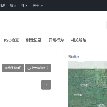
S&P
航运
社区
关于
PSC检查
制裁记录
异常行为
相关船舶
当前航次
查看所有图片
上传船舶图片