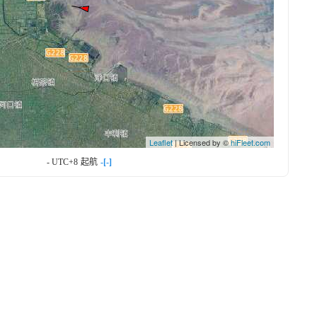
Leaflet
| Licensed by ©
hiFleet.com
- UTC+8
起航
-[-]