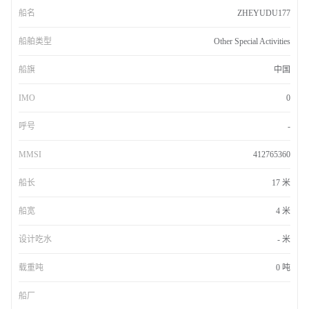
船名
ZHEYUDU177
船舶类型
Other Special Activities
船旗
中国
IMO
0
呼号
-
MMSI
412765360
船长
17 米
船宽
4 米
设计吃水
- 米
载重吨
0 吨
船厂