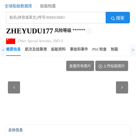
全球船舶数据库
/
船舶档案
搜索
ZHEYUDU177
风险等级
******
Other Special Activities, IMO 0
<
>
概要信息
航次及挂靠港
船舶资料
事故和事件
PSC检查
制裁记录
异
查看所有图片
上传船舶图片
总体信息