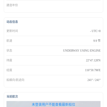
建造年份
动态信息
更新时间
- UTC+8
航速
9.9 节
状态
UNDERWAY USING ENGINE
纬度
22°47.128'N
经度
116°59.796'E
船艏向/航迹向
241° / 241°
当前航次
无权查看最新船位，请联系开通
未登录用户不能查看最新船位