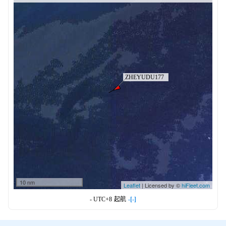
10 nm
Leaflet
| Licensed by ©
hiFleet.com
- UTC+8
起航
-[-]