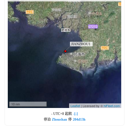
10 nm
Leaflet
| Licensed by ©
hiFleet.com
- UTC+8
起航
-[-]
停泊
Zhoushan
停
204d13h