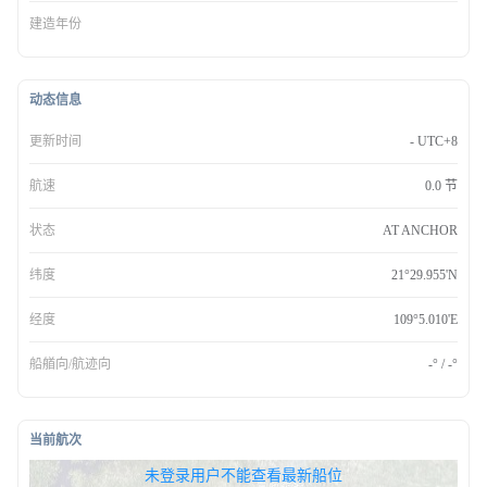
建造年份
动态信息
更新时间
- UTC+8
航速
0.0 节
状态
AT ANCHOR
纬度
21°29.955'N
经度
109°5.010'E
船艏向/航迹向
-° / -°
当前航次
无权查看最新船位，请联系开通
未登录用户不能查看最新船位