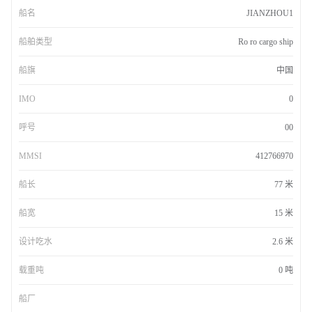
船名
JIANZHOU1
船舶类型
Ro ro cargo ship
船旗
中国
IMO
0
呼号
00
MMSI
412766970
船长
77 米
船宽
15 米
设计吃水
2.6 米
载重吨
0 吨
船厂