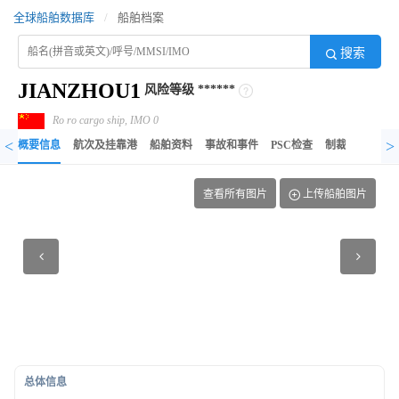
全球船舶数据库
/
船舶档案
搜索
JIANZHOU1
风险等级
******
Ro ro cargo ship, IMO 0
<
>
概要信息
航次及挂靠港
船舶资料
事故和事件
PSC检查
制裁记录
异
查看所有图片
上传船舶图片
总体信息