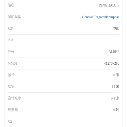
船名
DINGHAOJI7
船舶类型
General Cargomultipurpose
船旗
中国
IMO
0
呼号
BLBN8
MMSI
412767280
船长
96 米
船宽
14 米
设计吃水
6.1 米
载重吨
0 吨
船厂