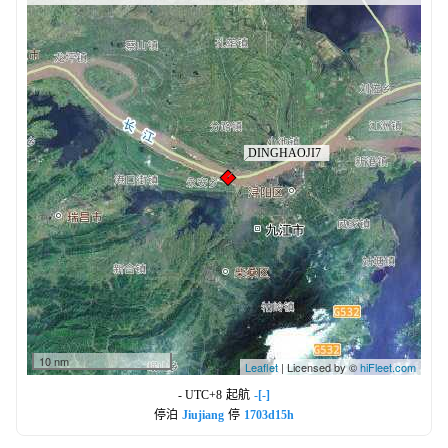
10 nm
Leaflet
| Licensed by ©
hiFleet.com
- UTC+8
起航
-[-]
停泊
Jiujiang
停
1703d15h