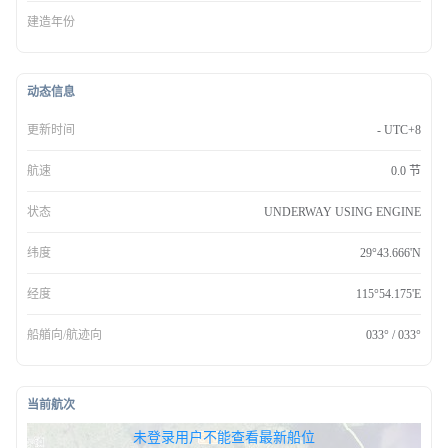
建造年份
动态信息
更新时间
- UTC+8
航速
0.0 节
状态
UNDERWAY USING ENGINE
纬度
29°43.666'N
经度
115°54.175'E
船艏向/航迹向
033° / 033°
当前航次
无权查看最新船位，请联系开通
未登录用户不能查看最新船位