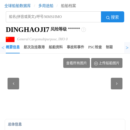
全球船舶数据库
/
多用途船
/
船舶档案
搜索
DINGHAOJI7
风险等级
******
General Cargomultipurpose, IMO 0
<
>
概要信息
航次及挂靠港
船舶资料
事故和事件
PSC检查
制裁记录
异
查看所有图片
上传船舶图片
总体信息