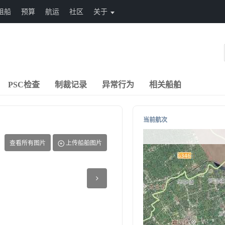
租船
预算
航运
社区
关于
PSC检查
制裁记录
异常行为
相关船舶
当前航次
查看所有图片
上传船舶图片