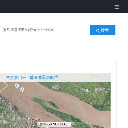
搜索
无权查看最新船位，请联系开通
未登录用户不能查看最新船位