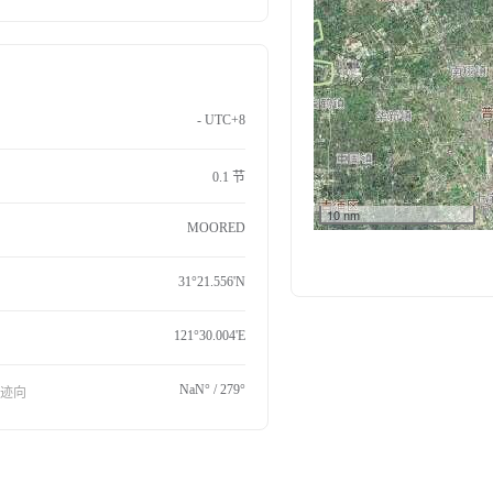
- UTC+8
0.1 节
10 nm
MOORED
31°21.556'N
121°30.004'E
NaN° / 279°
航迹向