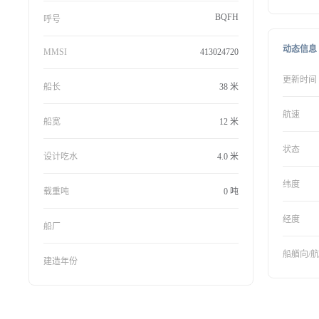
BQFH
呼号
动态信息
MMSI
413024720
更新时间
船长
38 米
航速
船宽
12 米
状态
设计吃水
4.0 米
纬度
载重吨
0 吨
经度
船厂
船艏向/
建造年份