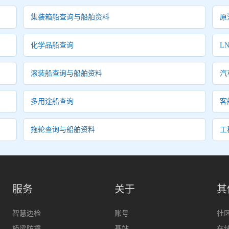
集装箱船查询与船舶资料
原
化学品船查询
L
滚装船查询与船舶资料
汽
多用途船查询
客
拖轮查询与船舶资料
工
服务
关于
其
智慧边检
账号
社
桥梁防撞
基站
在