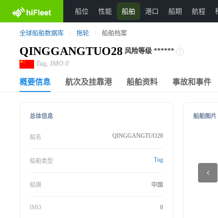
船位
性能
船舶
港口
船期
航程
全球船舶数据库
/
拖轮
/
船舶档案
QINGGANGTUO28
风险等级
******
Tug, IMO 0
概要信息
航次及挂靠港
船舶资料
事故和事件
总体信息
船舶图片
QINGGANGTUO28
船名
Tug
船舶类型
船旗
中国
IMO
0