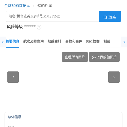
全球船舶数据库
/
船舶档案
搜索
风险等级
******
<
>
概要信息
航次及挂靠港
船舶资料
事故和事件
PSC检查
制裁记录
异
查看所有图片
上传船舶图片
总体信息