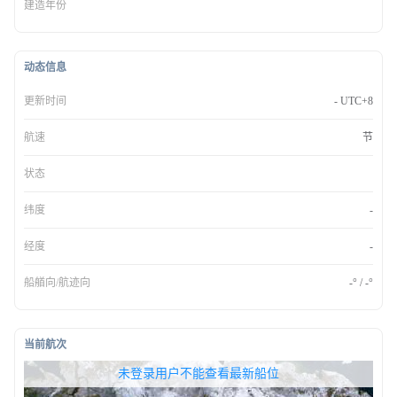
建造年份
动态信息
更新时间
- UTC+8
航速
节
状态
纬度
-
经度
-
船艏向/航迹向
-° / -°
当前航次
无权查看最新船位，请联系开通
未登录用户不能查看最新船位