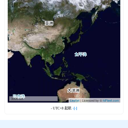
3000 nm
Leaflet
| Licensed by ©
hiFleet.com
- UTC+8
起航
-[-]