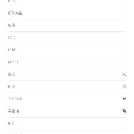
船名
船舶类型
船旗
IMO
呼号
MMSI
船长
米
船宽
米
设计吃水
米
载重吨
0 吨
船厂