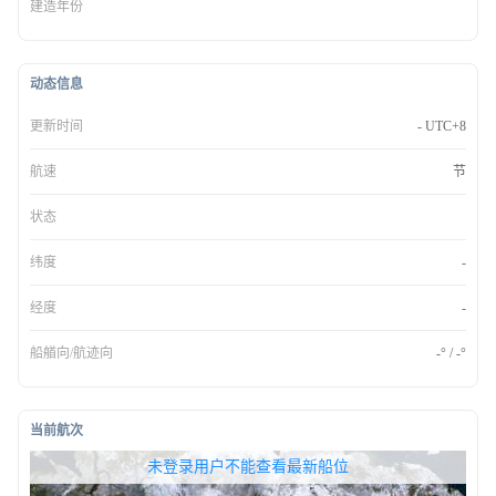
建造年份
动态信息
更新时间
- UTC+8
航速
节
状态
纬度
-
经度
-
船艏向/航迹向
-° / -°
当前航次
无权查看最新船位，请联系开通
未登录用户不能查看最新船位