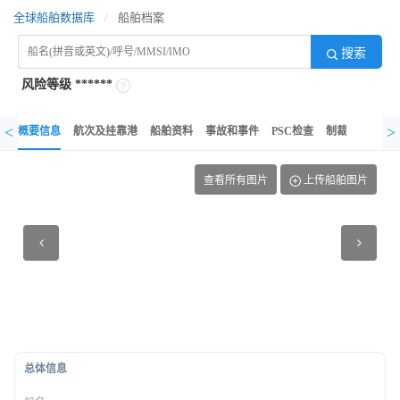
全球船舶数据库
/
船舶档案
搜索
风险等级
******
<
>
概要信息
航次及挂靠港
船舶资料
事故和事件
PSC检查
制裁记录
异
查看所有图片
上传船舶图片
总体信息