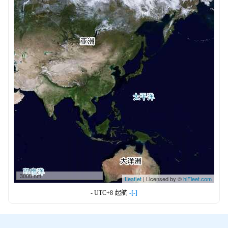
3000 nm
Leaflet
| Licensed by ©
hiFleet.com
- UTC+8
起航
-[-]