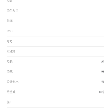
船名
船舶类型
船旗
IMO
呼号
MMSI
船长
米
船宽
米
设计吃水
米
载重吨
0 吨
船厂