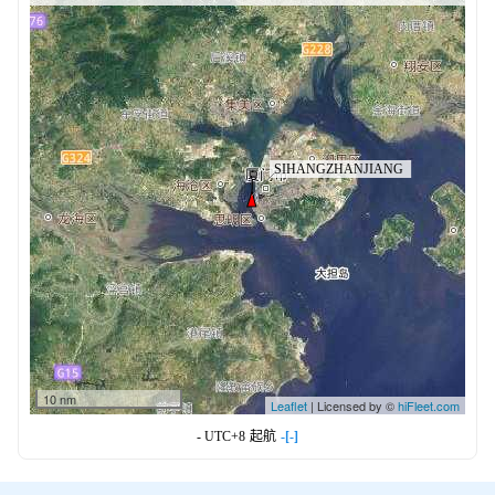
10 nm
Leaflet
| Licensed by ©
hiFleet.com
- UTC+8
起航
-[-]