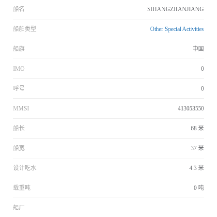
船名
SIHANGZHANJIANG
船舶类型
Other Special Activities
船旗
中国
IMO
0
呼号
0
MMSI
413053550
船长
68 米
船宽
37 米
设计吃水
4.3 米
载重吨
0 吨
船厂