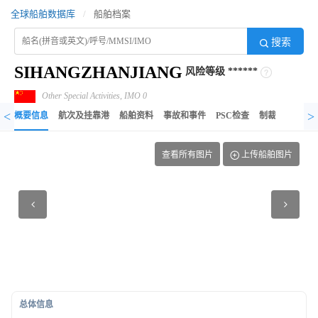
全球船舶数据库
/
船舶档案
搜索
SIHANGZHANJIANG
风险等级
******
Other Special Activities, IMO 0
<
>
概要信息
航次及挂靠港
船舶资料
事故和事件
PSC检查
制裁记录
异
查看所有图片
上传船舶图片
总体信息