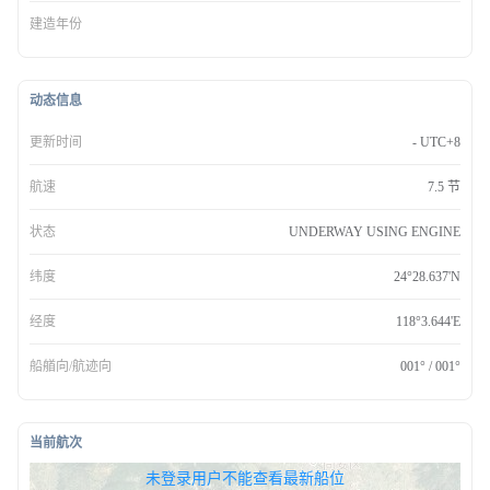
建造年份
动态信息
更新时间
- UTC+8
航速
7.5 节
状态
UNDERWAY USING ENGINE
纬度
24°28.637'N
经度
118°3.644'E
船艏向/航迹向
001° / 001°
当前航次
无权查看最新船位，请联系开通
未登录用户不能查看最新船位