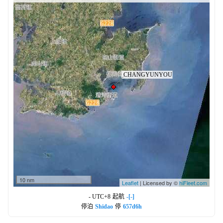
10 nm
Leaflet
| Licensed by ©
hiFleet.com
- UTC+8
起航
-[-]
停泊
Shidao
停
657d6h