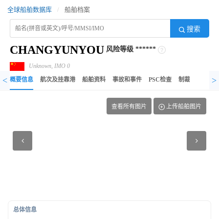
全球船舶数据库
/
船舶档案
搜索
CHANGYUNYOU
风险等级
******
Unknown, IMO 0
<
>
概要信息
航次及挂靠港
船舶资料
事故和事件
PSC检查
制裁记录
异
查看所有图片
上传船舶图片
总体信息