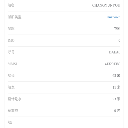
船名
CHANGYUNYOU
船舶类型
Unknown
船旗
中国
IMO
0
呼号
BAEA6
MMSI
413201380
船长
65 米
船宽
11 米
设计吃水
3.3 米
载重吨
0 吨
船厂