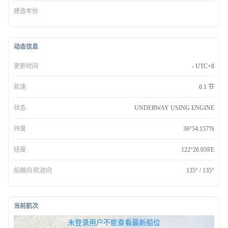
建造年份
动态信息
更新时间
- UTC+8
航速
0.1 节
状态
UNDERWAY USING ENGINE
纬度
36°54.157'N
经度
122°26.059'E
船艏向/航迹向
135° / 135°
当前航次
无权查看最新船位，请联系开通
未登录用户不能查看最新船位