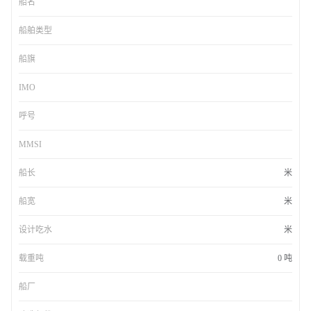
船名
船舶类型
船旗
IMO
呼号
MMSI
船长
米
船宽
米
设计吃水
米
载重吨
0 吨
船厂