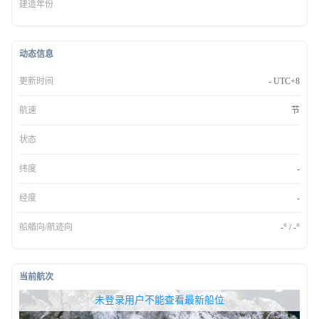
建造年份
动态信息
更新时间
- UTC+8
航速
节
状态
纬度
-
经度
-
船艏向/航迹向
-° / -°
当前航次
无权查看最新船位，请联系开通
未登录用户不能查看最新船位