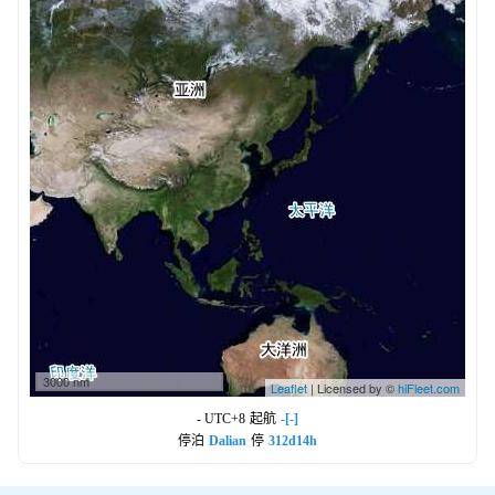
3000 nm
Leaflet
| Licensed by ©
hiFleet.com
- UTC+8
起航
-[-]
停泊
Dalian
停
312d14h