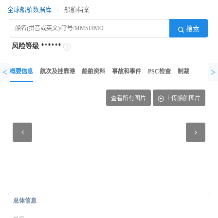
全球船舶数据库
/
船舶档案
搜索
风险等级
******
<
>
概要信息
航次及挂靠港
船舶资料
事故和事件
PSC检查
制裁记录
异
查看所有图片
上传船舶图片
总体信息