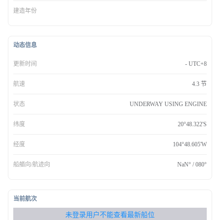
建造年份
动态信息
更新时间
- UTC+8
航速
4.3 节
状态
UNDERWAY USING ENGINE
纬度
20°48.322'S
经度
104°48.605'W
船艏向/航迹向
NaN° / 080°
当前航次
无权查看最新船位，请联系开通
未登录用户不能查看最新船位