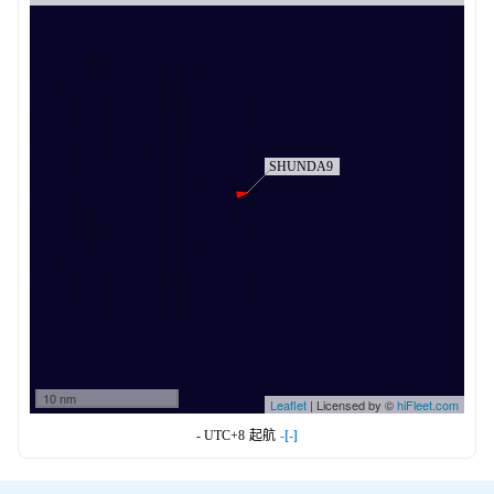
10 nm
Leaflet
| Licensed by ©
hiFleet.com
- UTC+8
起航
-[-]