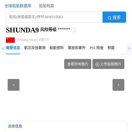
全球船舶数据库
/
船舶档案
搜索
SHUNDA9
风险等级
******
Fishing vessel, IMO 0
<
>
概要信息
航次及挂靠港
船舶资料
事故和事件
PSC检查
制裁记录
异
查看所有图片
上传船舶图片
总体信息