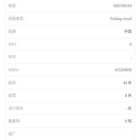
船名
SHUNDA9
船舶类型
Fishing vessel
船旗
中国
IMO
0
呼号
-
MMSI
413204950
船长
44 米
船宽
8 米
设计吃水
- 米
载重吨
0 吨
船厂