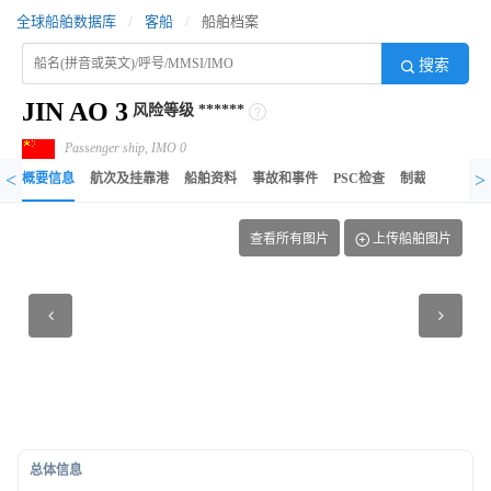
全球船舶数据库
/
客船
/
船舶档案
搜索
JIN AO 3
风险等级
******
Passenger ship, IMO 0
<
>
概要信息
航次及挂靠港
船舶资料
事故和事件
PSC检查
制裁记录
异
查看所有图片
上传船舶图片
总体信息