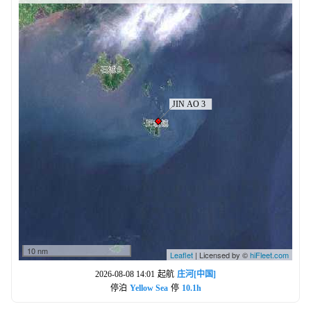
10 nm
Leaflet
| Licensed by ©
hiFleet.com
2026-08-08 14:01
起航
庄河[中国]
停泊
Yellow Sea
停
10.1h