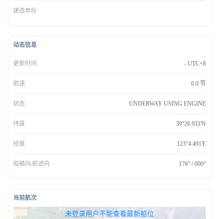
建造年份
动态信息
更新时间
- UTC+8
航速
0.0 节
状态
UNDERWAY USING ENGINE
纬度
39°26.933'N
经度
123°4.491'E
船艏向/航迹向
176° / 000°
当前航次
无权查看最新船位，请联系开通
未登录用户不能查看最新船位