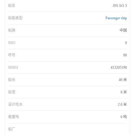
船名
JIN AO 3
船舶类型
Passenger ship
船旗
中国
IMO
0
呼号
00
MMSI
413205190
船长
49 米
船宽
8 米
设计吃水
2.0 米
载重吨
0 吨
船厂