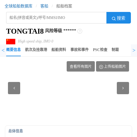
全球船舶数据库
/
客船
/
船舶档案
搜索
TONGTAI8
风险等级
******
High speed ship, IMO 0
<
>
概要信息
航次及挂靠港
船舶资料
事故和事件
PSC检查
制裁记录
异
查看所有图片
上传船舶图片
总体信息