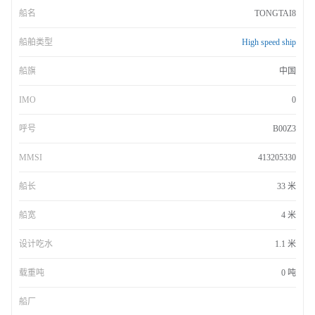
船名
TONGTAI8
船舶类型
High speed ship
船旗
中国
IMO
0
呼号
B00Z3
MMSI
413205330
船长
33 米
船宽
4 米
设计吃水
1.1 米
载重吨
0 吨
船厂