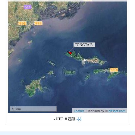
10 nm
Leaflet
| Licensed by ©
hiFleet.com
- UTC+8
起航
-[-]