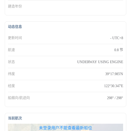
建造年份
动态信息
更新时间
- UTC+8
航速
0.8 节
状态
UNDERWAY USING ENGINE
纬度
39°17.985'N
经度
122°30.347'E
船艏向/航迹向
298° / 298°
当前航次
无权查看最新船位，请联系开通
未登录用户不能查看最新船位