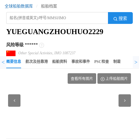
全球船舶数据库
/
船舶档案
搜索
YUEGUANGZHOUHUO2229
风险等级
******
Other Special Activities, IMO 1087237
<
>
概要信息
航次及挂靠港
船舶资料
事故和事件
PSC检查
制裁记录
异
查看所有图片
上传船舶图片