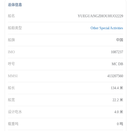
总体信息
船名
YUEGUANGZHOUHUO2229
船舶类型
Other Special Activities
船旗
中国
IMO
1087237
呼号
MC DB
MMSI
413207560
船长
134.4 米
船宽
22.2 米
设计吃水
4.0 米
载重吨
0 吨