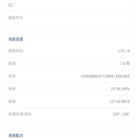
船厂
建造年份
动态信息
更新时间
- UTC+8
航速
7.8 节
状态
UNDERWAY USING ENGINE
纬度
23°28.219'N
经度
117°42.991'E
船艏向/航迹向
216° / 216°
当前航次