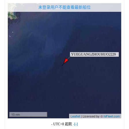
无权查看最新船位，请联系开通
未登录用户不能查看最新船位
10 nm
Leaflet
| Licensed by ©
hiFleet.com
- UTC+8
起航
-[-]