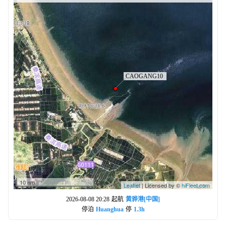
10 nm
Leaflet
| Licensed by ©
hiFleet.com
2026-08-08 20:28
起航
黄骅港[中国]
停泊
Huanghua
停
1.3h