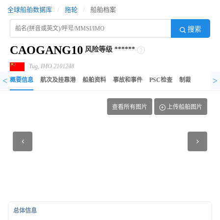
全球船舶数据库
/
拖轮
/
船舶档案
搜索
CAOGANG10
风险等级
******
Tug, IMO 2101248
<
>
概要信息
航次及挂靠港
船舶资料
事故和事件
PSC检查
制裁记录
异
查看所有图片
上传船舶图片
总体信息