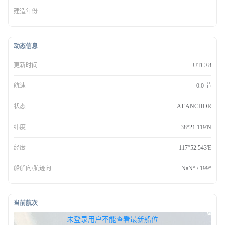
建造年份
动态信息
更新时间
- UTC+8
航速
0.0 节
状态
AT ANCHOR
纬度
38°21.119'N
经度
117°52.543'E
船艏向/航迹向
NaN° / 199°
当前航次
无权查看最新船位，请联系开通
未登录用户不能查看最新船位