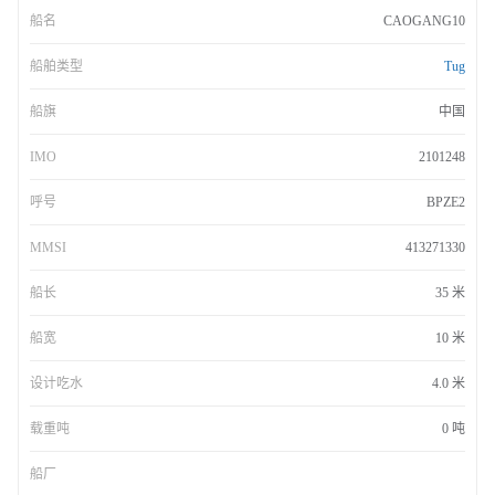
船名
CAOGANG10
船舶类型
Tug
船旗
中国
IMO
2101248
呼号
BPZE2
MMSI
413271330
船长
35 米
船宽
10 米
设计吃水
4.0 米
载重吨
0 吨
船厂