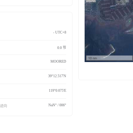
- UTC+8
0.0 节
10 nm
MOORED
39°12.517'N
119°0.075'E
NaN° / 006°
航迹向