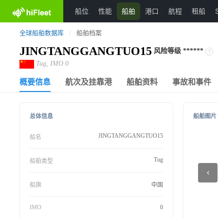
船位
性能
船舶
港口
航程
租船
全球船舶数据库
/
船舶档案
JINGTANGGANGTUO15
风险等级
******
Tug, IMO 0
概要信息
航次及挂靠港
船舶资料
事故和事件
总体信息
船舶图片
JINGTANGGANGTUO15
船名
Tug
船舶类型
船旗
中国
IMO
0