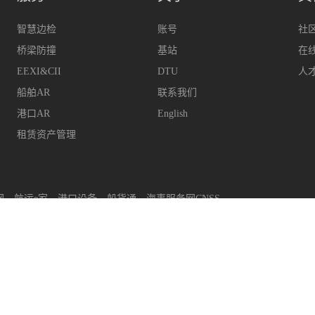
智慧边检
账号
社
桥梁防撞
基站
在
EEXI&CII
DTU
人
船舶AR
联系我们
港口AR
English
租赁资产管理
网
航运e家
港口设备
船货通
海事服务网CNSS
upport@hifleet.com
客户助手
hifleetkhzs
QQ
29314
上海迈利船舶科技有限公司
版权所有
沪ICP备14001702号-2
沪公安网备31011502008480号