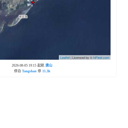
Leaflet
| Licensed by ©
hiFleet.com
2026-08-05 19:15
起航
唐山
停泊
Tangshan
停
11.3h