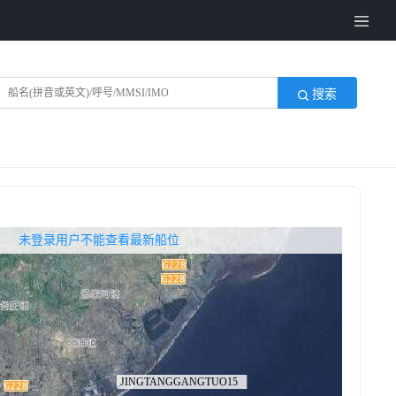
搜索
无权查看最新船位，请联系开通
未登录用户不能查看最新船位