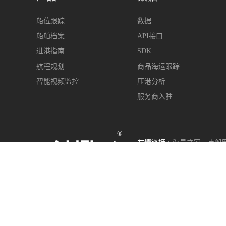
船位跟踪
数据
船舶档案
API接口
进港指南
SDK
航程规划
商品海运跟踪
智能视频监控
压港分析
服务商入驻
®
友情链接 :
海员之家
点船
400-963-6899
s