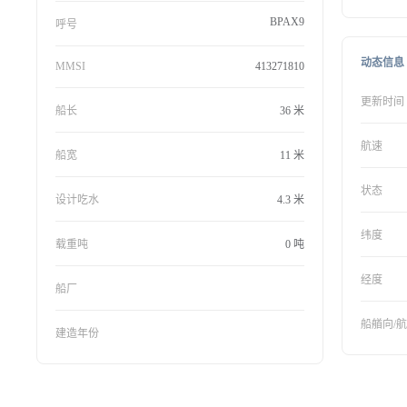
BPAX9
呼号
动态信息
MMSI
413271810
更新时间
船长
36 米
航速
船宽
11 米
状态
设计吃水
4.3 米
纬度
载重吨
0 吨
经度
船厂
船艏向/
建造年份