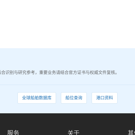
适合识别与研究参考，重要业务请结合官方证书与权威文件复核。
全球船舶数据库
船位查询
港口资料
服务
关于
其