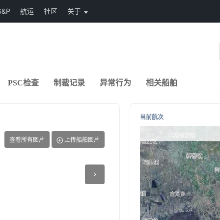
S&P
航运
社区
关于
PSC检查
制裁记录
异常行为
相关船舶
当前航次
查看所有图片
上传船舶图片