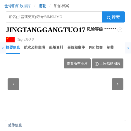
全球船舶数据库
/
拖轮
/
船舶档案
搜索
JINGTANGGANGTUO17
风险等级
******
Tug, IMO 0
<
>
概要信息
航次及挂靠港
船舶资料
事故和事件
PSC检查
制裁记录
异
查看所有图片
上传船舶图片
总体信息