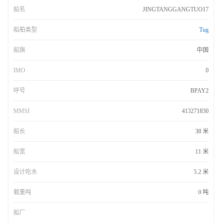
船名
JINGTANGGANGTUO17
船舶类型
Tug
船旗
中国
IMO
0
呼号
BPAY2
MMSI
413271830
船长
38 米
船宽
11 米
设计吃水
5.2 米
载重吨
0 吨
船厂