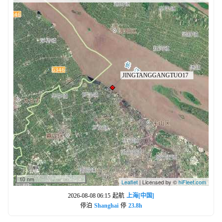
10 nm
Leaflet
| Licensed by ©
hiFleet.com
2026-08-08 06:15
起航
上海[中国]
停泊
Shanghai
停
23.8h