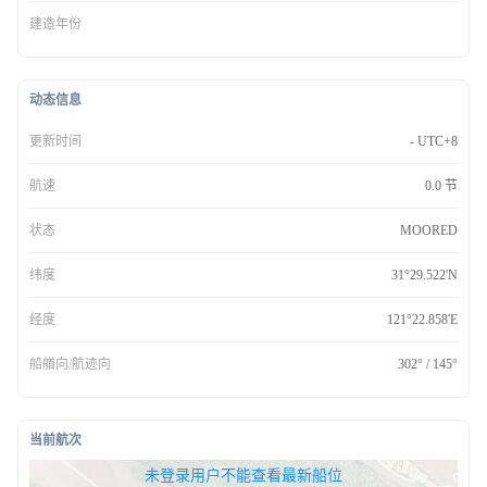
建造年份
动态信息
更新时间
- UTC+8
航速
0.0 节
状态
MOORED
纬度
31°29.522'N
经度
121°22.858'E
船艏向/航迹向
302° / 145°
当前航次
无权查看最新船位，请联系开通
未登录用户不能查看最新船位