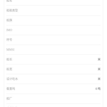
船名
船舶类型
船旗
IMO
呼号
MMSI
船长
米
船宽
米
设计吃水
米
载重吨
0 吨
船厂