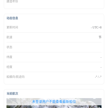
建造年份
动态信息
更新时间
- UTC+8
航速
节
状态
纬度
-
经度
-
船艏向/航迹向
-° / -°
当前航次
无权查看最新船位，请联系开通
未登录用户不能查看最新船位