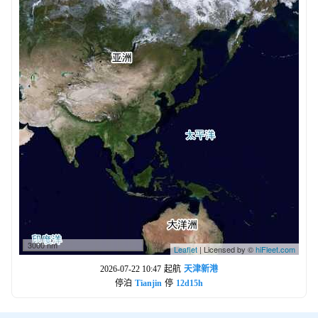
3000 nm
Leaflet
| Licensed by ©
hiFleet.com
2026-07-22 10:47
起航
天津新港
停泊
Tianjin
停
12d15h