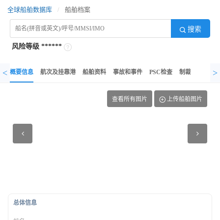
全球船舶数据库
/
船舶档案
搜索
风险等级
******
<
>
概要信息
航次及挂靠港
船舶资料
事故和事件
PSC检查
制裁记录
异
查看所有图片
上传船舶图片
总体信息