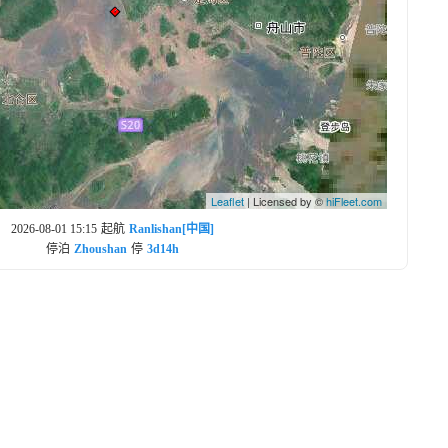
Leaflet
| Licensed by ©
hiFleet.com
2026-08-01 15:15
起航
Ranlishan[中国]
停泊
Zhoushan
停
3d14h