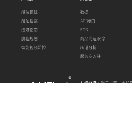
船位跟踪
数据
船舶档案
API接口
进港指南
SDK
航程规划
商品海运跟踪
智能视频监控
压港分析
服务商入驻
®
友情链接 :
海员之家
点船
400-963-6899
s