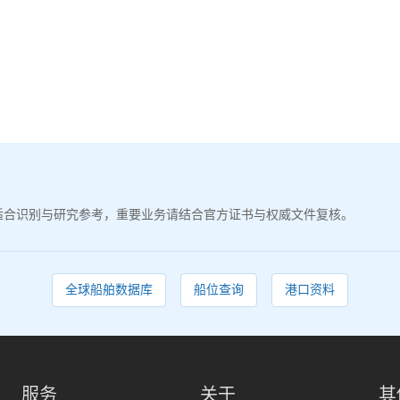
适合识别与研究参考，重要业务请结合官方证书与权威文件复核。
全球船舶数据库
船位查询
港口资料
服务
关于
其