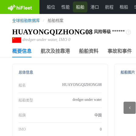
船位
性能
船舶
港口
航程
租船
全球船舶数据库
/
船舶档案
HUAYONGQIZHONG08
风险等级
******
dredger-under water, IMO 0
概要信息
航次及挂靠港
船舶资料
事故和事件
总体信息
船舶图片
HUAYONGQIZHONG08
船名
dredger-under water
船舶类型
船旗
中国
IMO
0