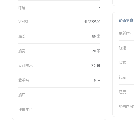
-
呼号
动态信息
MMSI
413322520
更新时间
船长
60 米
航速
船宽
20 米
状态
设计吃水
2.2 米
纬度
载重吨
0 吨
经度
船厂
船艏向/
建造年份