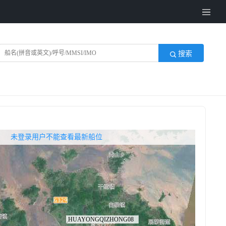
搜索
无权查看最新船位，请联系开通
未登录用户不能查看最新船位