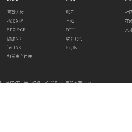
智慧边检
账号
社
桥梁防撞
基站
在
EEXI&CII
DTU
人
船舶AR
联系我们
港口AR
English
租赁资产管理
网
航运e家
港口设备
船货通
海事服务网CNSS
upport@hifleet.com
客户助手
hifleetkhzs
QQ
29314
上海迈利船舶科技有限公司
版权所有
沪ICP备14001702号-2
沪公安网备31011502008480号