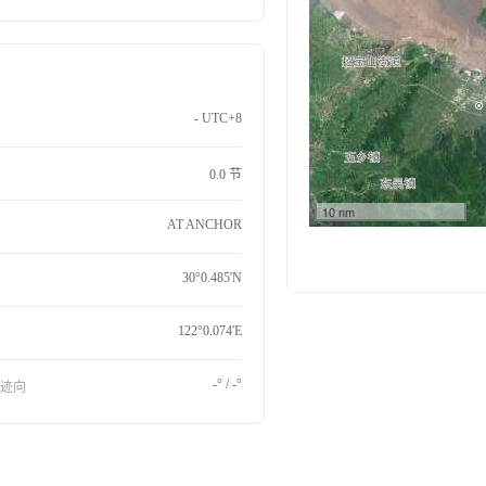
- UTC+8
0.0 节
10 nm
AT ANCHOR
30°0.485'N
122°0.074'E
-° / -°
航迹向