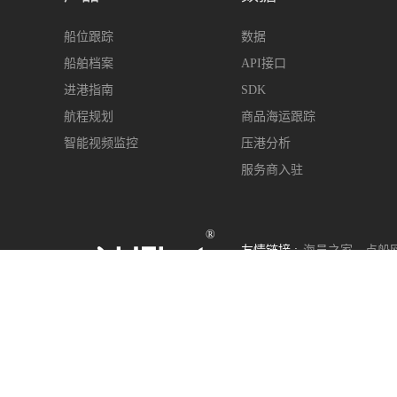
船位跟踪
数据
船舶档案
API接口
进港指南
SDK
航程规划
商品海运跟踪
智能视频监控
压港分析
服务商入驻
®
友情链接 :
海员之家
点船
400-963-6899
s