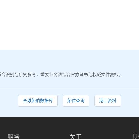
适合识别与研究参考，重要业务请结合官方证书与权威文件复核。
全球船舶数据库
船位查询
港口资料
服务
关于
其