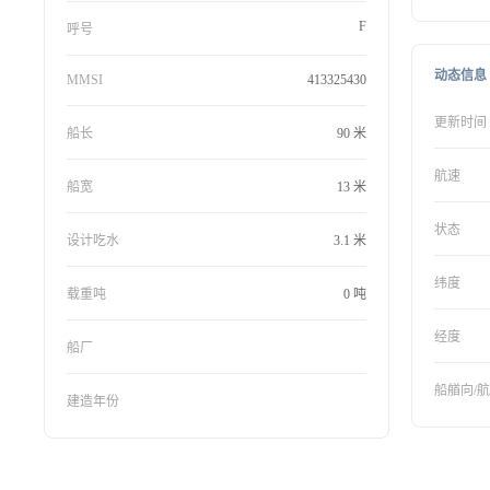
F
呼号
动态信息
MMSI
413325430
更新时间
船长
90 米
航速
船宽
13 米
状态
设计吃水
3.1 米
纬度
载重吨
0 吨
经度
船厂
船艏向/
建造年份