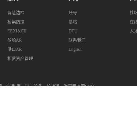
智慧边检
账号
社
桥梁防撞
基站
在
EEXI&CII
DTU
人
船舶AR
联系我们
港口AR
English
租赁资产管理
网
航运e家
港口设备
船货通
海事服务网CNSS
upport@hifleet.com
客户助手
hifleetkhzs
QQ
29314
上海迈利船舶科技有限公司
版权所有
沪ICP备14001702号-2
沪公安网备31011502008480号