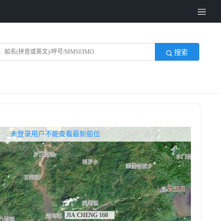
搜索
无权查看最新船位，请联系开通
未登录用户不能查看最新船位