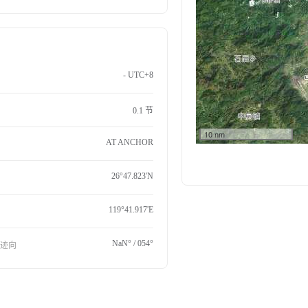
- UTC+8
0.1 节
10 nm
AT ANCHOR
26°47.823'N
119°41.917'E
NaN° / 054°
航迹向