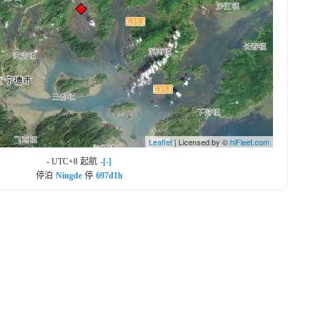
Leaflet
| Licensed by ©
hiFleet.com
- UTC+8
起航
-[-]
停泊
Ningde
停
697d1h