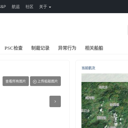
S&P
航运
社区
关于
PSC检查
制裁记录
异常行为
相关船舶
当前航次
查看所有图片
上传船舶图片