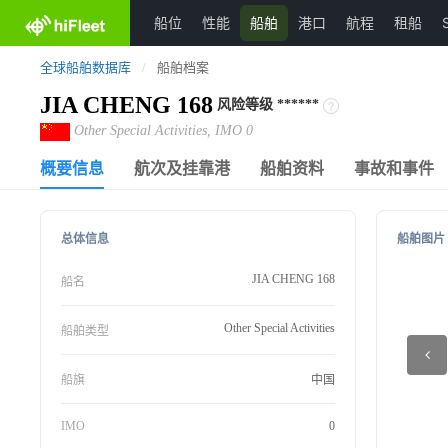
船位
性能
船舶
港口
航程
租船
全球船舶数据库
/
船舶档案
JIA CHENG 168
风险等级
******
Other Special Activities, IMO 0
概要信息
航次及挂靠港
船舶资料
事故和事件
总体信息
船舶图片
JIA CHENG 168
船名
Other Special Activities
船舶类型
船旗
中国
IMO
0