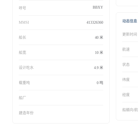
BBXY
呼号
动态信息
MMSI
413326360
更新时间
船长
40 米
航速
船宽
10 米
状态
设计吃水
4.9 米
纬度
载重吨
0 吨
经度
船厂
船艏向/
建造年份