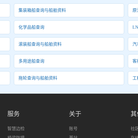
集装箱船查询与船舶资料
原
化学品船查询
L
滚装船查询与船舶资料
汽
多用途船查询
客
拖轮查询与船舶资料
工
服务
关于
其
智慧边检
账号
社
桥梁防撞
基站
在