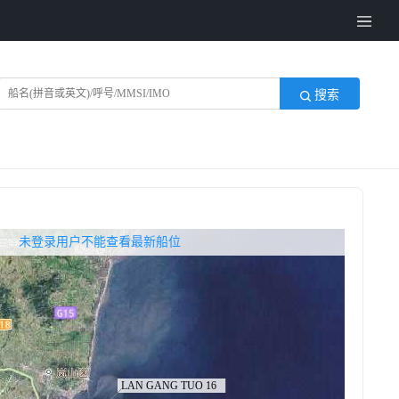
搜索
无权查看最新船位，请联系开通
未登录用户不能查看最新船位