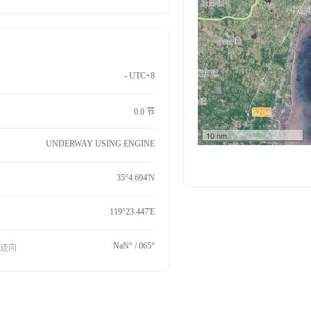
- UTC+8
0.0 节
10 nm
UNDERWAY USING ENGINE
35°4.694'N
119°23.447'E
NaN° / 065°
航迹向