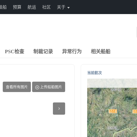
租船
预算
航运
社区
关于
PSC检查
制裁记录
异常行为
相关船舶
当前航次
查看所有图片
上传船舶图片