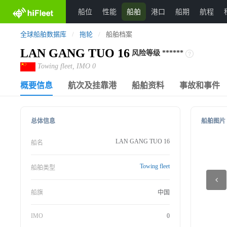
船位
性能
船舶
港口
船期
航程
全球船舶数据库
/
拖轮
/
船舶档案
LAN GANG TUO 16
风险等级
******
Towing fleet, IMO 0
概要信息
航次及挂靠港
船舶资料
事故和事件
总体信息
船舶图片
LAN GANG TUO 16
船名
Towing fleet
船舶类型
船旗
中国
IMO
0