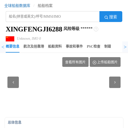
全球船舶数据库
/
船舶档案
搜索
XINGFENGJI6288
风险等级
******
Unknown, IMO 0
<
>
概要信息
航次及挂靠港
船舶资料
事故和事件
PSC检查
制裁记录
异
查看所有图片
上传船舶图片
总体信息