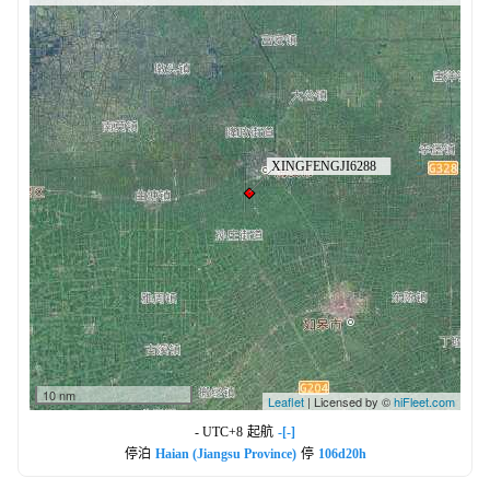
10 nm
Leaflet
| Licensed by ©
hiFleet.com
- UTC+8
起航
-[-]
停泊
Haian (Jiangsu Province)
停
106d20h