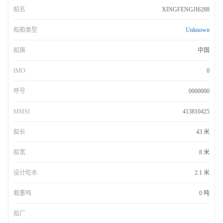
船名
XINGFENGJI6288
船舶类型
Unknown
船旗
中国
IMO
0
呼号
0000000
MMSI
413810425
船长
43 米
船宽
8 米
设计吃水
2.1 米
载重吨
0 吨
船厂