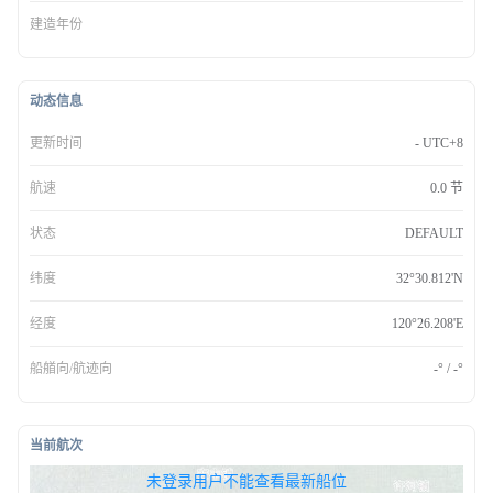
建造年份
动态信息
更新时间
- UTC+8
航速
0.0 节
状态
DEFAULT
纬度
32°30.812'N
经度
120°26.208'E
船艏向/航迹向
-° / -°
当前航次
无权查看最新船位，请联系开通
未登录用户不能查看最新船位