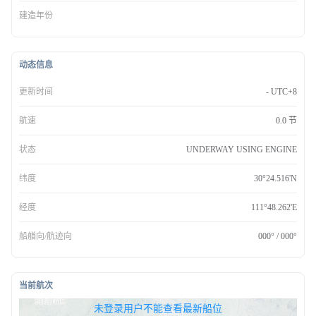
建造年份
动态信息
更新时间
- UTC+8
航速
0.0 节
状态
UNDERWAY USING ENGINE
纬度
30°24.516'N
经度
111°48.262'E
船艏向/航迹向
000° / 000°
当前航次
无权查看最新船位，请联系开通
未登录用户不能查看最新船位