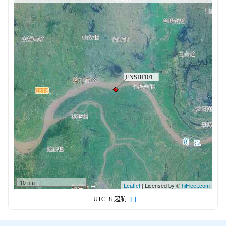
10 nm
Leaflet
| Licensed by ©
hiFleet.com
- UTC+8
起航
-[-]