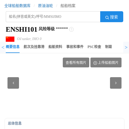
全球船舶数据库
/
原油油轮
/
船舶档案
搜索
ENSHI101
风险等级
******
Oil tanker, IMO 0
<
>
概要信息
航次及挂靠港
船舶资料
事故和事件
PSC检查
制裁记录
异
查看所有图片
上传船舶图片
总体信息