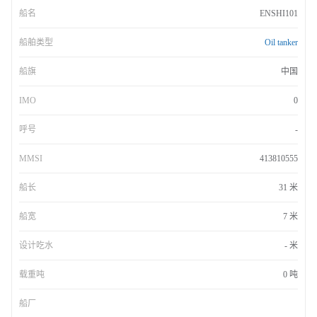
船名
ENSHI101
船舶类型
Oil tanker
船旗
中国
IMO
0
呼号
-
MMSI
413810555
船长
31 米
船宽
7 米
设计吃水
- 米
载重吨
0 吨
船厂