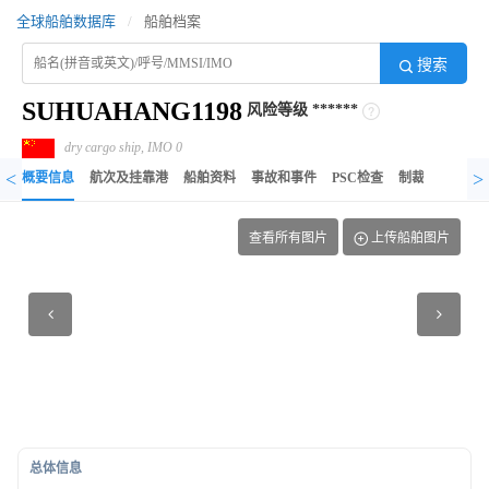
全球船舶数据库
/
船舶档案
搜索
SUHUAHANG1198
风险等级
******
dry cargo ship, IMO 0
<
>
概要信息
航次及挂靠港
船舶资料
事故和事件
PSC检查
制裁记录
异
查看所有图片
上传船舶图片
总体信息