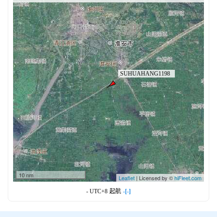
10 nm
Leaflet
| Licensed by ©
hiFleet.com
- UTC+8
起航
-[-]