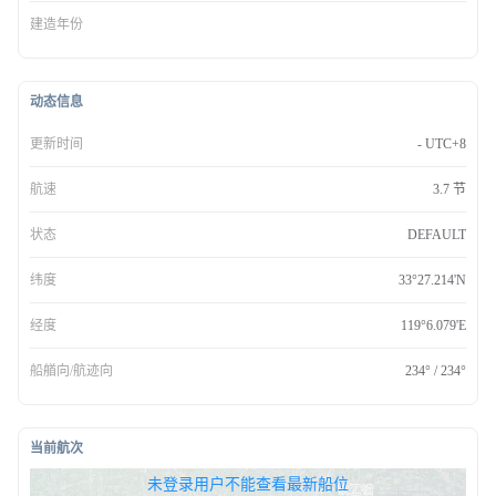
建造年份
动态信息
更新时间
- UTC+8
航速
3.7 节
状态
DEFAULT
纬度
33°27.214'N
经度
119°6.079'E
船艏向/航迹向
234° / 234°
当前航次
无权查看最新船位，请联系开通
未登录用户不能查看最新船位