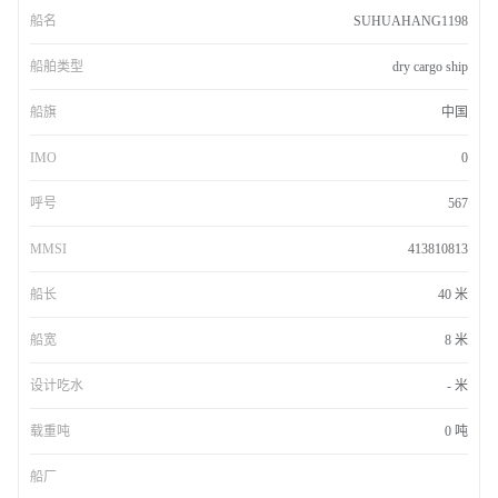
船名
SUHUAHANG1198
船舶类型
dry cargo ship
船旗
中国
IMO
0
呼号
567
MMSI
413810813
船长
40 米
船宽
8 米
设计吃水
- 米
载重吨
0 吨
船厂