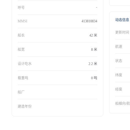
-
呼号
动态信息
MMSI
413810834
更新时间
船长
42 米
航速
船宽
8 米
状态
设计吃水
2.2 米
纬度
载重吨
0 吨
经度
船厂
船艏向/
建造年份