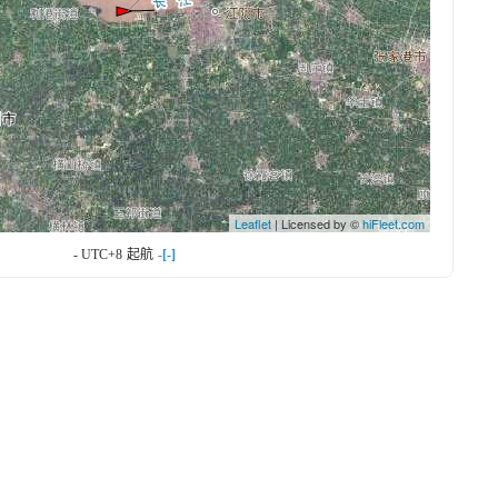
Leaflet
| Licensed by ©
hiFleet.com
- UTC+8
起航
-[-]