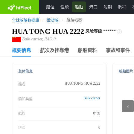
船位
性能
船舶
港口
船期
航程
全球船舶数据库
/
散货船
/
船舶档案
HUA TONG HUA 2222
风险等级
******
Bulk carrier, IMO 0
概要信息
航次及挂靠港
船舶资料
事故和事件
总体信息
船舶图片
HUA TONG HUA 2222
船名
Bulk carrier
船舶类型
船旗
中国
IMO
0