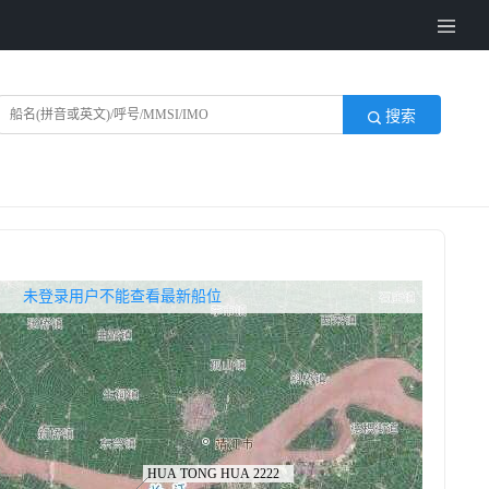
搜索
无权查看最新船位，请联系开通
未登录用户不能查看最新船位