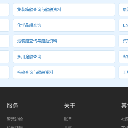
集装箱船查询与船舶资料
原
化学品船查询
L
滚装船查询与船舶资料
汽
多用途船查询
客
拖轮查询与船舶资料
工
服务
关于
其
智慧边检
账号
社
桥梁防撞
基站
在