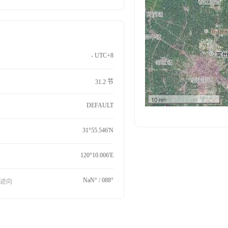
- UTC+8
31.2 节
10 nm
DEFAULT
31°55.546'N
120°10.006'E
NaN° / 088°
航迹向