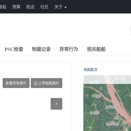
租船
预算
航运
社区
关于
PSC检查
制裁记录
异常行为
相关船舶
当前航次
查看所有图片
上传船舶图片