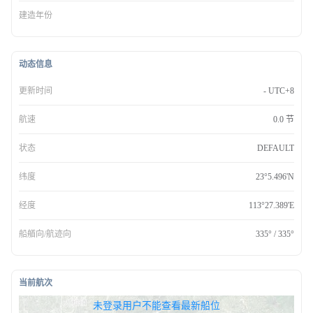
建造年份
动态信息
更新时间
- UTC+8
航速
0.0 节
状态
DEFAULT
纬度
23°5.496'N
经度
113°27.389'E
船艏向/航迹向
335° / 335°
当前航次
无权查看最新船位，请联系开通
未登录用户不能查看最新船位