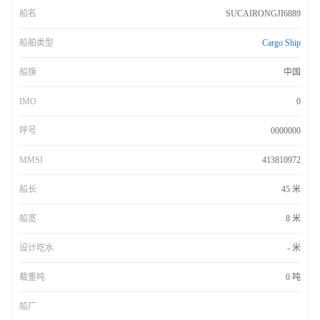
船名
SUCAIRONGJI6889
船舶类型
Cargo Ship
船旗
中国
IMO
0
呼号
0000000
MMSI
413810972
船长
45 米
船宽
8 米
设计吃水
- 米
载重吨
0 吨
船厂