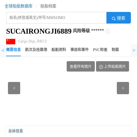
全球船舶数据库
/
船舶档案
搜索
SUCAIRONGJI6889
风险等级
******
Cargo Ship, IMO 0
<
>
概要信息
航次及挂靠港
船舶资料
事故和事件
PSC检查
制裁记录
异
查看所有图片
上传船舶图片
总体信息