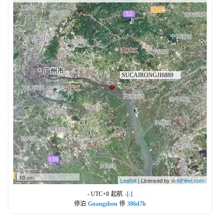
10 nm
Leaflet
| Licensed by ©
hiFleet.com
- UTC+8
起航
-[-]
停泊
Guangzhou
停
386d7h