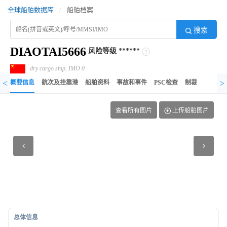
全球船舶数据库
/
船舶档案
搜索
DIAOTAI5666
风险等级
******
dry cargo ship, IMO 0
<
>
概要信息
航次及挂靠港
船舶资料
事故和事件
PSC检查
制裁记录
异
查看所有图片
上传船舶图片
总体信息