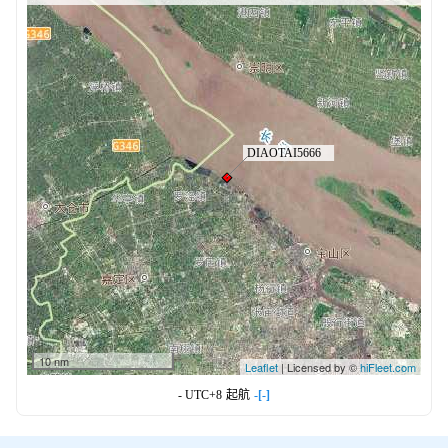
10 nm
Leaflet
| Licensed by ©
hiFleet.com
- UTC+8
起航
-[-]