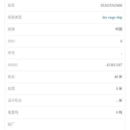
船名
DIAOTAI5666
船舶类型
dry cargo ship
船旗
中国
IMO
0
呼号
-
MMSI
413811167
船长
48 米
船宽
9 米
设计吃水
- 米
载重吨
0 吨
船厂