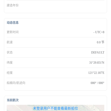
建造年份
动态信息
更新时间
- UTC+8
航速
0.0 节
状态
DEFAULT
纬度
31°29.851'N
经度
121°22.187'E
船艏向/航迹向
000° / 000°
当前航次
无权查看最新船位，请联系开通
未登录用户不能查看最新船位