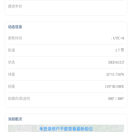
建造年份
动态信息
更新时间
- UTC+8
航速
1.7 节
状态
DEFAULT
纬度
32°11.716'N
经度
119°38.198'E
船艏向/航迹向
300° / 300°
当前航次
无权查看最新船位，请联系开通
未登录用户不能查看最新船位