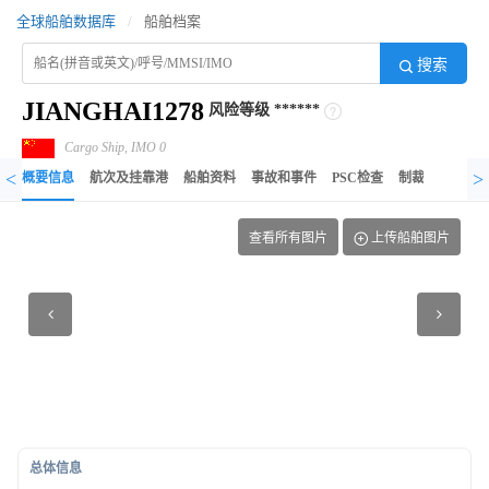
全球船舶数据库
/
船舶档案
搜索
JIANGHAI1278
风险等级
******
Cargo Ship, IMO 0
<
>
概要信息
航次及挂靠港
船舶资料
事故和事件
PSC检查
制裁记录
异
查看所有图片
上传船舶图片
总体信息