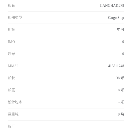
船名
JIANGHAI1278
船舶类型
Cargo Ship
船旗
中国
IMO
0
呼号
0
MMSI
413811248
船长
38 米
船宽
8 米
设计吃水
- 米
载重吨
0 吨
船厂