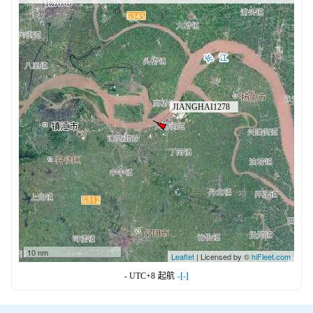
10 nm
Leaflet
| Licensed by ©
hiFleet.com
- UTC+8
起航
-[-]