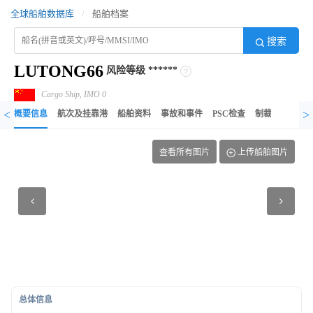
全球船舶数据库
/
船舶档案
搜索
LUTONG66
风险等级
******
Cargo Ship, IMO 0
<
>
概要信息
航次及挂靠港
船舶资料
事故和事件
PSC检查
制裁记录
异
查看所有图片
上传船舶图片
总体信息