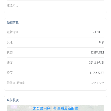
建造年份
动态信息
更新时间
- UTC+8
航速
3.8 节
状态
DEFAULT
纬度
32°11.971'N
经度
119°2.322'E
船艏向/航迹向
227° / 227°
当前航次
无权查看最新船位，请联系开通
未登录用户不能查看最新船位