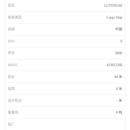
船名
LUTONG66
船舶类型
Cargo Ship
船旗
中国
IMO
0
呼号
0000
MMSI
413811268
船长
44 米
船宽
8 米
设计吃水
- 米
载重吨
0 吨
船厂