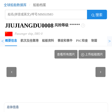
全球船舶数据库
/
船舶档案
搜索
JIUJIANGDU0008
风险等级
******
Passenger ship, IMO 0
<
>
概要信息
航次及挂靠港
船舶资料
事故和事件
PSC检查
制裁记录
异
查看所有图片
上传船舶图片
总体信息