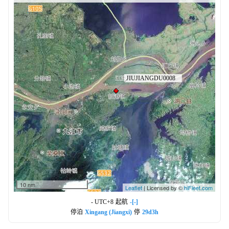
10 nm
Leaflet
| Licensed by ©
hiFleet.com
- UTC+8
起航
-[-]
停泊
Xingang (Jiangxi)
停
29d3h