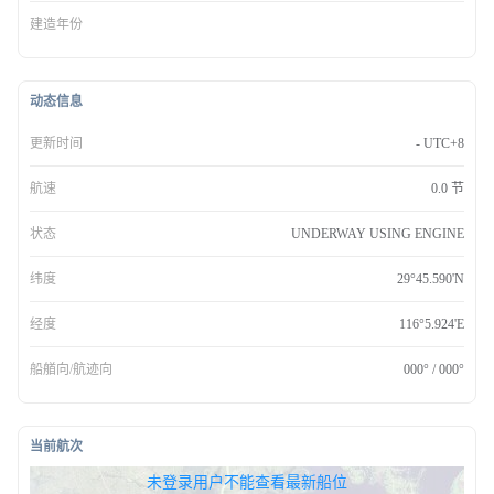
建造年份
动态信息
更新时间
- UTC+8
航速
0.0 节
状态
UNDERWAY USING ENGINE
纬度
29°45.590'N
经度
116°5.924'E
船艏向/航迹向
000° / 000°
当前航次
无权查看最新船位，请联系开通
未登录用户不能查看最新船位