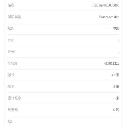
船名
JIUJIANGDU0008
船舶类型
Passenger ship
船旗
中国
IMO
0
呼号
-
MMSI
413811323
船长
47 米
船宽
8 米
设计吃水
- 米
载重吨
0 吨
船厂