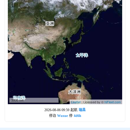
3000 nm
Leaflet
| Licensed by ©
hiFleet.com
2026-08-06 09:59
起航
瑞昌
停泊
Wuxue
停
4d6h