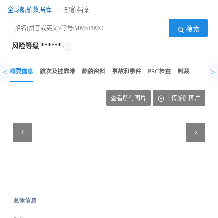
全球船舶数据库
/
船舶档案
搜索
风险等级
******
<
>
概要信息
航次及挂靠港
船舶资料
事故和事件
PSC检查
制裁记录
异
查看所有图片
上传船舶图片
总体信息