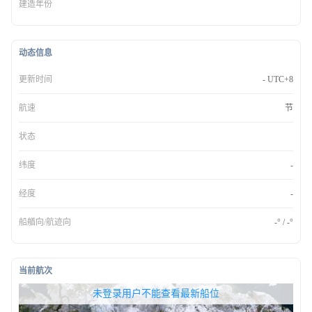
建造年份
动态信息
更新时间
- UTC+8
航速
节
状态
纬度
-
经度
-
船艏向/航迹向
-° / -°
当前航次
无权查看最新船位，请联系开通
未登录用户不能查看最新船位