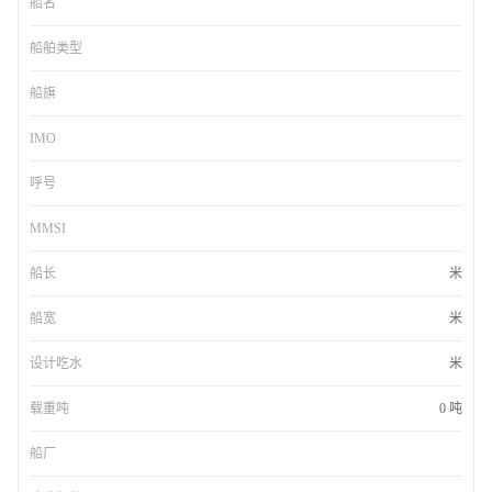
船名
船舶类型
船旗
IMO
呼号
MMSI
船长
米
船宽
米
设计吃水
米
载重吨
0 吨
船厂