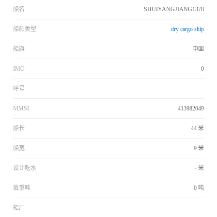
船名
SHUIYANGJIANG1378
船舶类型
dry cargo ship
船旗
中国
IMO
0
呼号
MMSI
413982049
船长
44 米
船宽
9 米
设计吃水
- 米
载重吨
0 吨
船厂