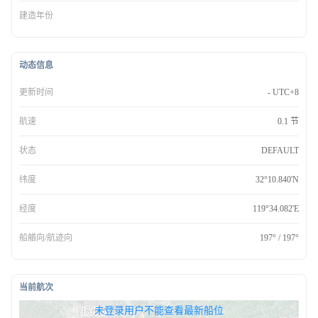
建造年份
动态信息
更新时间
- UTC+8
航速
0.1 节
状态
DEFAULT
纬度
32°10.840'N
经度
119°34.082'E
船艏向/航迹向
197° / 197°
当前航次
无权查看最新船位，请联系开通
未登录用户不能查看最新船位