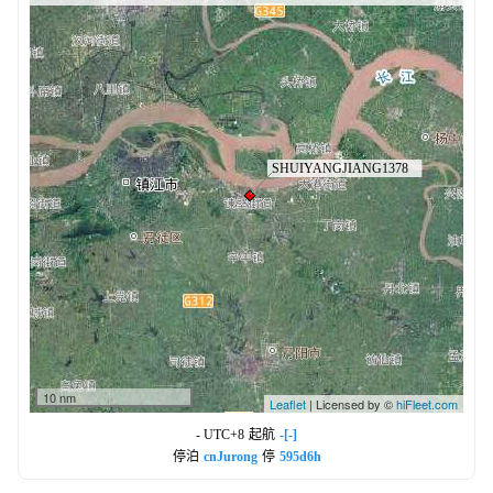
10 nm
Leaflet
| Licensed by ©
hiFleet.com
- UTC+8
起航
-[-]
停泊
cnJurong
停
595d6h