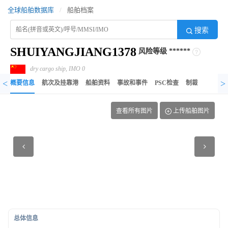
全球船舶数据库
/
船舶档案
搜索
SHUIYANGJIANG1378
风险等级
******
dry cargo ship, IMO 0
<
>
概要信息
航次及挂靠港
船舶资料
事故和事件
PSC检查
制裁记录
异
查看所有图片
上传船舶图片
总体信息