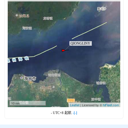
10 nm
Leaflet
| Licensed by ©
hiFleet.com
- UTC+8
起航
-[-]