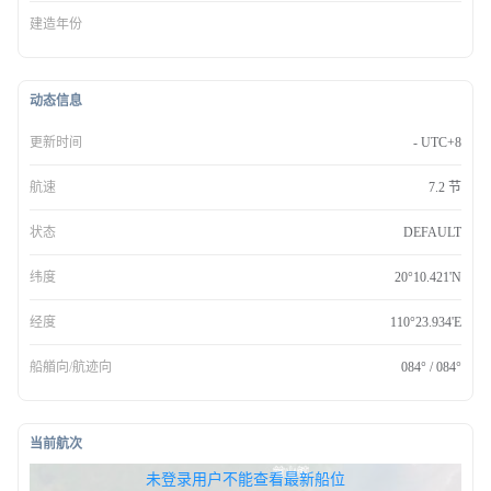
建造年份
动态信息
更新时间
- UTC+8
航速
7.2 节
状态
DEFAULT
纬度
20°10.421'N
经度
110°23.934'E
船艏向/航迹向
084° / 084°
当前航次
无权查看最新船位，请联系开通
未登录用户不能查看最新船位