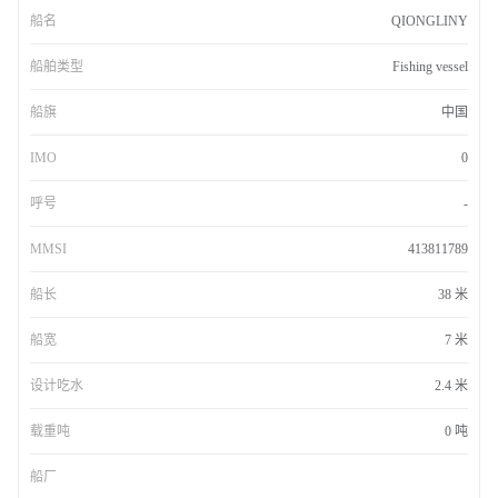
船名
QIONGLINY
船舶类型
Fishing vessel
船旗
中国
IMO
0
呼号
-
MMSI
413811789
船长
38 米
船宽
7 米
设计吃水
2.4 米
载重吨
0 吨
船厂