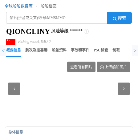
全球船舶数据库
/
船舶档案
搜索
QIONGLINY
风险等级
******
Fishing vessel, IMO 0
<
>
概要信息
航次及挂靠港
船舶资料
事故和事件
PSC检查
制裁记录
异
查看所有图片
上传船舶图片
总体信息