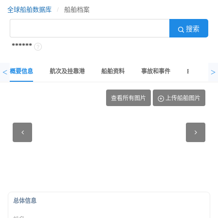
全球船舶数据库
/
船舶档案
搜索
******
<
>
概要信息
航次及挂靠港
船舶资料
事故和事件
PSC检查
查看所有图片
上传船舶图片
总体信息