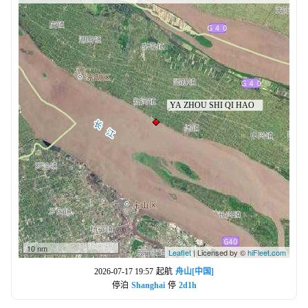
10 nm
Leaflet
| Licensed by ©
hiFleet.com
2026-07-17 19:57
起航
舟山[中国]
停泊
Shanghai
停
2d1h