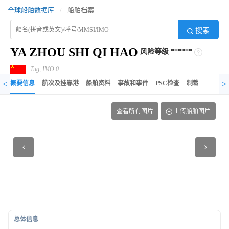
全球船舶数据库
/
船舶档案
搜索
YA ZHOU SHI QI HAO
风险等级
******
Tug, IMO 0
<
>
概要信息
航次及挂靠港
船舶资料
事故和事件
PSC检查
制裁记录
异
查看所有图片
上传船舶图片
总体信息