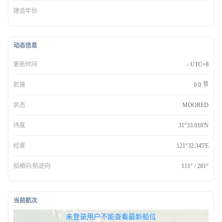
建造年份
动态信息
更新时间
- UTC+8
航速
0.0 节
状态
MOORED
纬度
31°33.018'N
经度
121°32.345'E
船艏向/航迹向
111° / 281°
当前航次
无权查看最新船位，请联系开通
未登录用户不能查看最新船位