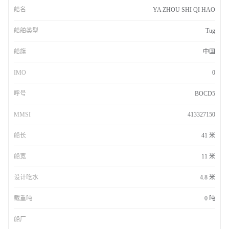
船名
YA ZHOU SHI QI HAO
船舶类型
Tug
船旗
中国
IMO
0
呼号
BOCD5
MMSI
413327150
船长
41 米
船宽
11 米
设计吃水
4.8 米
载重吨
0 吨
船厂