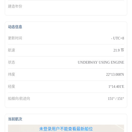
建造年份
动态信息
更新时间
- UTC+8
航速
21.9 节
状态
UNDERWAY USING ENGINE
纬度
22°13.008'N
经度
1°14.401'E
船艏向/航迹向
151° / 151°
当前航次
无权查看最新船位，请联系开通
未登录用户不能查看最新船位