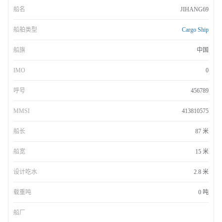
船名
JIHANG69
船舶类型
Cargo Ship
船旗
中国
IMO
0
呼号
456789
MMSI
413810575
船长
87 米
船宽
15 米
设计吃水
2.8 米
载重吨
0 吨
船厂