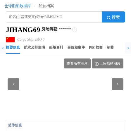
全球船舶数据库
/
船舶档案
搜索
JIHANG69
风险等级
******
Cargo Ship, IMO 0
<
>
概要信息
航次及挂靠港
船舶资料
事故和事件
PSC检查
制裁记录
异
查看所有图片
上传船舶图片
总体信息