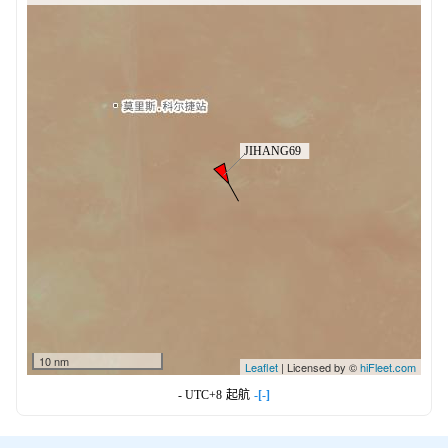
10 nm
Leaflet
| Licensed by ©
hiFleet.com
- UTC+8
起航
-[-]