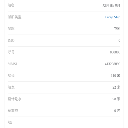
船名
XIN HE 081
船舶类型
Cargo Ship
船旗
中国
IMO
0
呼号
000000
MMSI
413208890
船长
110 米
船宽
22 米
设计吃水
6.8 米
载重吨
0 吨
船厂