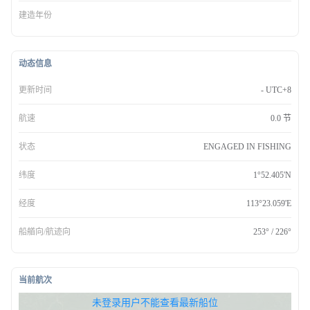
建造年份
动态信息
更新时间
- UTC+8
航速
0.0 节
状态
ENGAGED IN FISHING
纬度
1°52.405'N
经度
113°23.059'E
船艏向/航迹向
253° / 226°
当前航次
无权查看最新船位，请联系开通
未登录用户不能查看最新船位