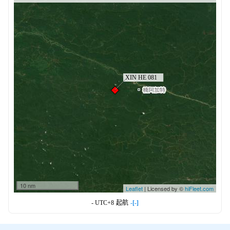
10 nm
Leaflet
| Licensed by ©
hiFleet.com
- UTC+8
起航
-[-]