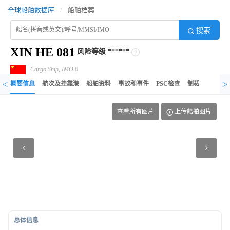
全球船舶数据库
/
船舶档案
搜索
XIN HE 081
风险等级
******
Cargo Ship, IMO 0
<
>
概要信息
航次及挂靠港
船舶资料
事故和事件
PSC检查
制裁记录
异
查看所有图片
上传船舶图片
总体信息