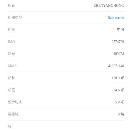
船名
ZHENYANGHONG
船舶类型
Bulk carrier
船旗
中国
IMO
9574729
呼号
BDTM
MMSI
413271140
船长
158.9 米
船宽
24.6 米
设计吃水
5.9 米
载重吨
0 吨
船厂