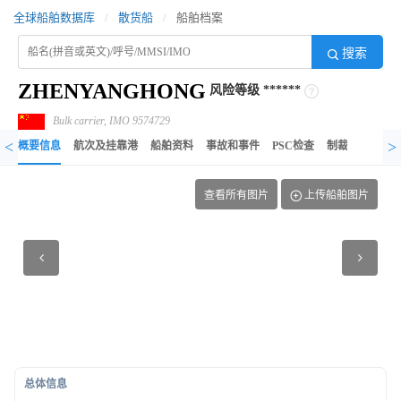
全球船舶数据库
/
散货船
/
船舶档案
搜索
ZHENYANGHONG
风险等级
******
Bulk carrier, IMO 9574729
<
>
概要信息
航次及挂靠港
船舶资料
事故和事件
PSC检查
制裁记录
异
查看所有图片
上传船舶图片
总体信息