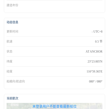
建造年份
动态信息
更新时间
- UTC+8
航速
0.5 节
状态
AT ANCHOR
纬度
23°23.005'N
经度
116°59.365'E
船艏向/航迹向
080° / 080°
当前航次
无权查看最新船位，请联系开通
未登录用户不能查看最新船位