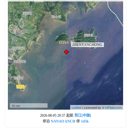
10 nm
Leaflet
| Licensed by ©
hiFleet.com
2026-08-05 20:37
起航
阳江[中国]
停泊
NANAO ANCH
停
1d5h