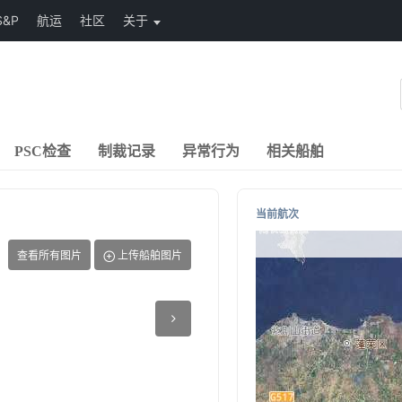
S&P
航运
社区
关于
PSC检查
制裁记录
异常行为
相关船舶
当前航次
查看所有图片
上传船舶图片