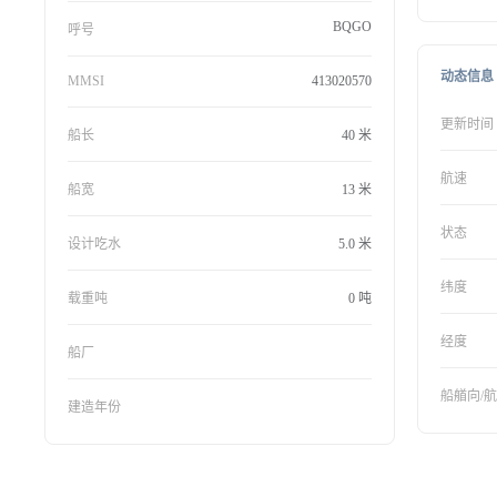
BQGO
呼号
动态信息
MMSI
413020570
更新时间
船长
40 米
航速
船宽
13 米
状态
设计吃水
5.0 米
纬度
载重吨
0 吨
经度
船厂
船艏向/
建造年份