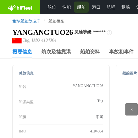
船位
性能
船舶
港口
航程
租船
全球船舶数据库
/
船舶档案
YANGANGTUO26
风险等级
******
Tug, IMO 4194304
概要信息
航次及挂靠港
船舶资料
事故和事件
总体信息
船舶图片
YANGANGTUO26
船名
Tug
船舶类型
船旗
中国
IMO
4194304