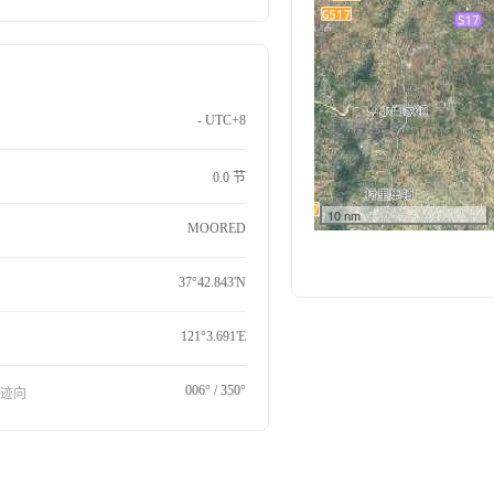
- UTC+8
0.0 节
10 nm
MOORED
37°42.843'N
121°3.691'E
006° / 350°
航迹向