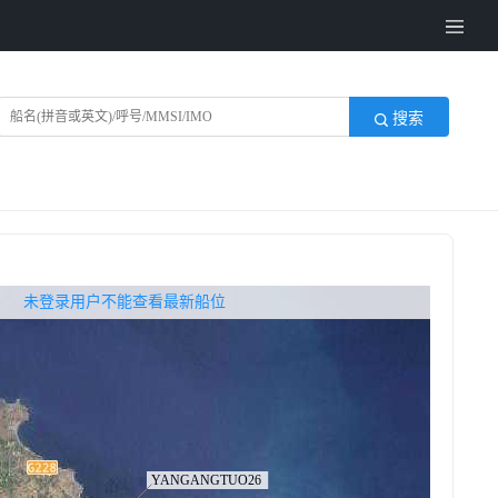
搜索
无权查看最新船位，请联系开通
未登录用户不能查看最新船位