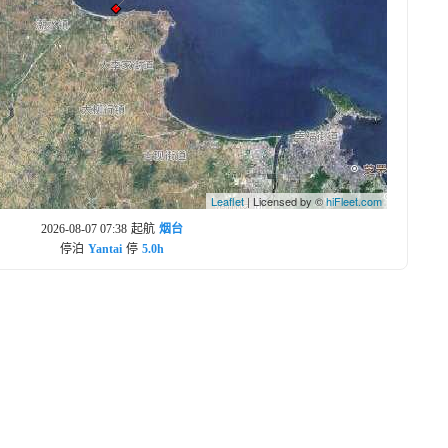
Leaflet
| Licensed by ©
hiFleet.com
2026-08-07 07:38
起航
烟台
停泊
Yantai
停
5.0h