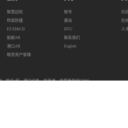
智慧边检
账号
社
桥梁防撞
基站
在
EEXI&CII
DTU
人
船舶AR
联系我们
港口AR
English
租赁资产管理
网
航运e家
港口设备
船货通
海事服务网CNSS
upport@hifleet.com
客户助手
hifleetkhzs
QQ
29314
上海迈利船舶科技有限公司
版权所有
沪ICP备14001702号-2
沪公安网备31011502008480号