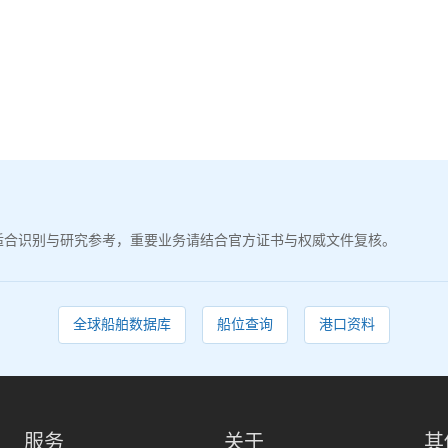
适合识别与研究参考，重要业务请结合官方证书与权威文件复核。
全球船舶数据库
船位查询
港口资料
服务
关于
其