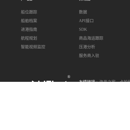
船位跟踪
数据
船舶档案
API接口
进港指南
SDK
航程规划
商品海运跟踪
智能视频监控
压港分析
服务商入驻
®
友情链接 :
海员之家
点船
400-963-6899
s