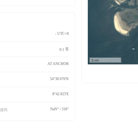
- UTC+8
0.1 节
5 nm
AT ANCHOR
54°30.076'N
8°42.825'E
NaN° / 318°
航迹向