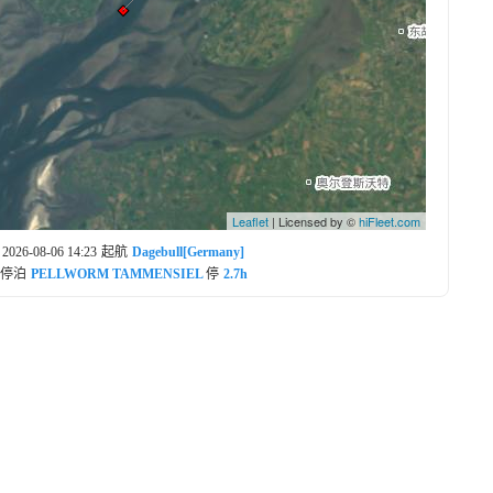
Leaflet
| Licensed by ©
hiFleet.com
2026-08-06 14:23
起航
Dagebull[Germany]
停泊
PELLWORM TAMMENSIEL
停
2.7h