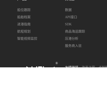
船位跟踪
数据
船舶档案
API接口
进港指南
SDK
航程规划
商品海运跟踪
智能视频监控
压港分析
服务商入驻
®
友情链接 :
海员之家
点船
400-963-6899
s