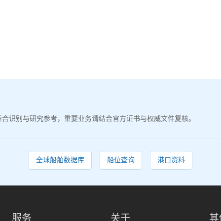
适合识别与研究参考，重要业务请结合官方证书与权威文件复核。
全球船舶数据库
船位查询
港口资料
服务
关于
其