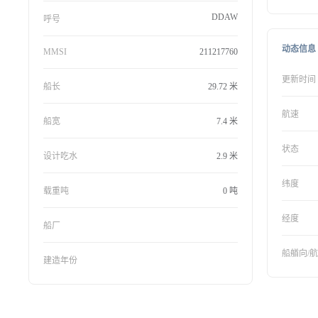
DDAW
呼号
动态信息
MMSI
211217760
更新时间
船长
29.72 米
航速
船宽
7.4 米
状态
设计吃水
2.9 米
纬度
载重吨
0 吨
经度
船厂
船艏向/
建造年份