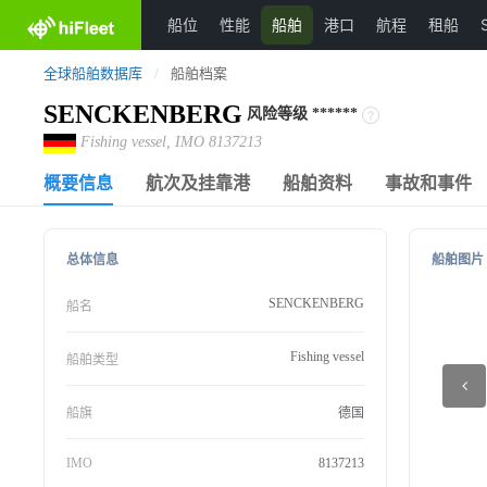
船位
性能
船舶
港口
航程
租船
全球船舶数据库
/
船舶档案
SENCKENBERG
风险等级
******
Fishing vessel, IMO 8137213
概要信息
航次及挂靠港
船舶资料
事故和事件
总体信息
船舶图片
SENCKENBERG
船名
Fishing vessel
船舶类型
船旗
德国
IMO
8137213