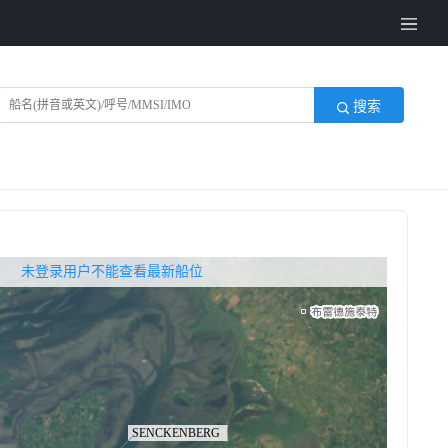
搜索
无权查看最新船位，请联系开通
未登录用户不能查看最新船位