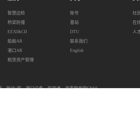
智慧边检
账号
社
桥梁防撞
基站
在
EEXI&CII
DTU
人
船舶AR
联系我们
港口AR
English
租赁资产管理
网
航运e家
港口设备
船货通
海事服务网CNSS
upport@hifleet.com
客户助手
hifleetkhzs
QQ
29314
上海迈利船舶科技有限公司
版权所有
沪ICP备14001702号-2
沪公安网备31011502008480号