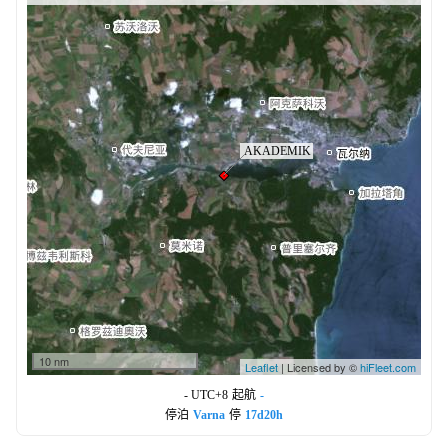
10 nm
Leaflet
| Licensed by ©
hiFleet.com
- UTC+8
起航
-
停泊
Varna
停
17d20h