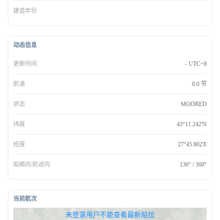
建造年份
动态信息
更新时间
- UTC+8
航速
0.0 节
状态
MOORED
纬度
43°11.242'N
经度
27°45.802'E
船艏向/航迹向
136° / 360°
当前航次
无权查看最新船位，请联系开通
未登录用户不能查看最新船位