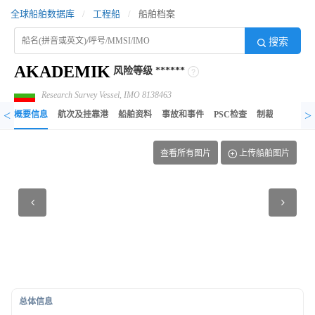
全球船舶数据库
/
工程船
/
船舶档案
搜索
AKADEMIK
风险等级
******
Research Survey Vessel, IMO 8138463
<
>
概要信息
航次及挂靠港
船舶资料
事故和事件
PSC检查
制裁记录
异
查看所有图片
上传船舶图片
总体信息