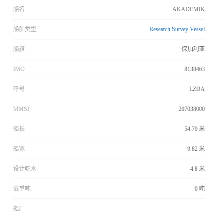
船名
AKADEMIK
船舶类型
Research Survey Vessel
船旗
保加利亚
IMO
8138463
呼号
LZDA
MMSI
207038000
船长
54.79 米
船宽
9.82 米
设计吃水
4.8 米
载重吨
0 吨
船厂