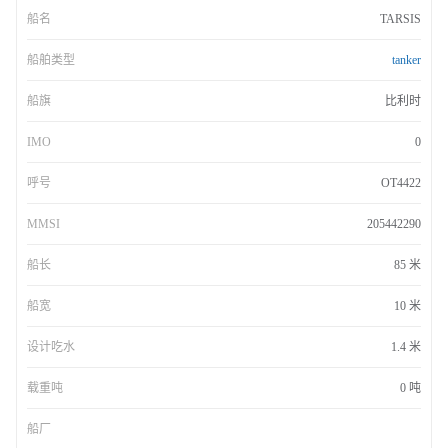
船名
TARSIS
船舶类型
tanker
船旗
比利时
IMO
0
呼号
OT4422
MMSI
205442290
船长
85 米
船宽
10 米
设计吃水
1.4 米
载重吨
0 吨
船厂