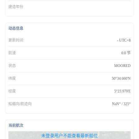
建造年份
动态信息
更新时间
- UTC+8
航速
0.0 节
状态
MOORED
纬度
50°34.660'N
经度
5°23.979'E
船艏向/航迹向
NaN° / 325°
当前航次
无权查看最新船位，请联系开通
未登录用户不能查看最新船位