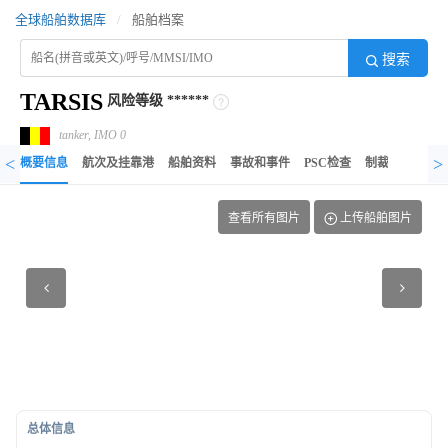
全球船舶数据库
/
船舶档案
搜索
TARSIS
风险等级
******
tanker, IMO 0
<
>
概要信息
航次及挂靠港
船舶资料
事故和事件
PSC检查
制裁记录
异
查看所有图片
上传船舶图片
总体信息