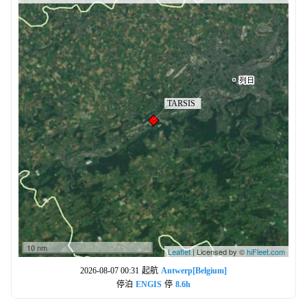
10 nm
Leaflet
| Licensed by ©
hiFleet.com
2026-08-07 00:31
起航
Antwerp[Belgium]
停泊
ENGIS
停
8.6h