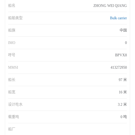
船名
ZHONG WEI QIANG
船舶类型
Bulk carrier
船旗
中国
IMO
0
呼号
BPVX8
MMSI
413272950
船长
97 米
船宽
16 米
设计吃水
3.2 米
载重吨
0 吨
船厂