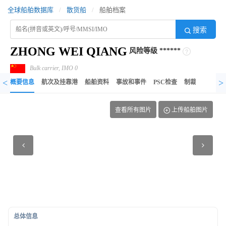
全球船舶数据库
/
散货船
/
船舶档案
搜索
ZHONG WEI QIANG
风险等级
******
Bulk carrier, IMO 0
<
>
概要信息
航次及挂靠港
船舶资料
事故和事件
PSC检查
制裁记录
异
查看所有图片
上传船舶图片
总体信息