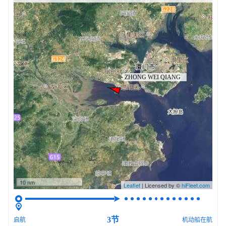
10 nm
Leaflet
| Licensed by ©
hiFleet.com
3节
启航
机动船在航