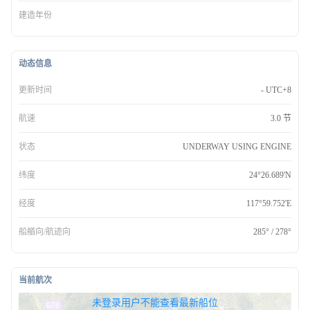
建造年份
动态信息
更新时间
- UTC+8
航速
3.0 节
状态
UNDERWAY USING ENGINE
纬度
24°26.689'N
经度
117°59.752'E
船艏向/航迹向
285° / 278°
当前航次
无权查看最新船位，请联系开通
未登录用户不能查看最新船位