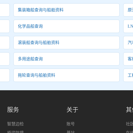
集装箱船查询与船舶资料
原
化学品船查询
L
滚装船查询与船舶资料
汽
多用途船查询
客
拖轮查询与船舶资料
工
服务
关于
其
智慧边检
账号
社
桥梁防撞
基站
在