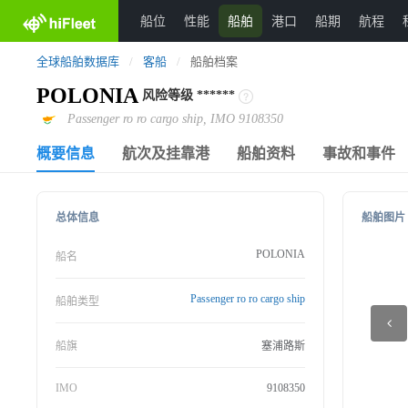
船位
性能
船舶
港口
船期
航程
全球船舶数据库
/
客船
/
船舶档案
POLONIA
风险等级
******
Passenger ro ro cargo ship, IMO 9108350
概要信息
航次及挂靠港
船舶资料
事故和事件
总体信息
船舶图片
POLONIA
船名
Passenger ro ro cargo ship
船舶类型
船旗
塞浦路斯
IMO
9108350