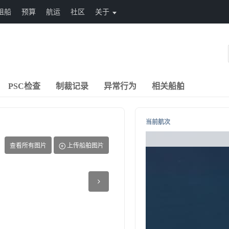
租船
预算
航运
社区
关于
PSC检查
制裁记录
异常行为
相关船舶
当前航次
查看所有图片
上传船舶图片