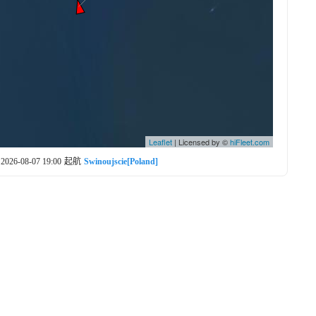
Leaflet
| Licensed by ©
hiFleet.com
2026-08-07 19:00
起航
Swinoujscie[Poland]