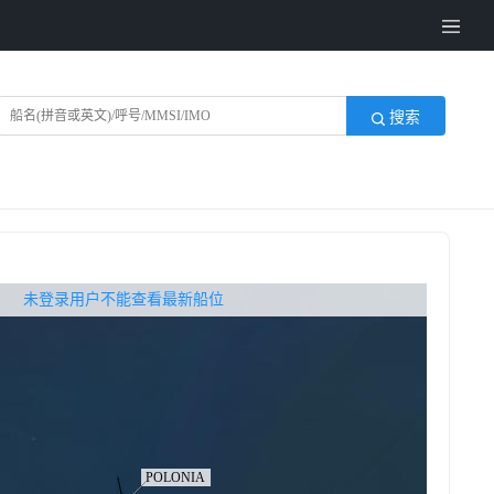
搜索
无权查看最新船位，请联系开通
未登录用户不能查看最新船位