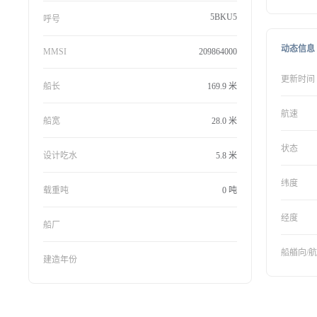
5BKU5
呼号
动态信息
MMSI
209864000
更新时间
船长
169.9 米
航速
船宽
28.0 米
状态
设计吃水
5.8 米
纬度
载重吨
0 吨
经度
船厂
船艏向/
建造年份