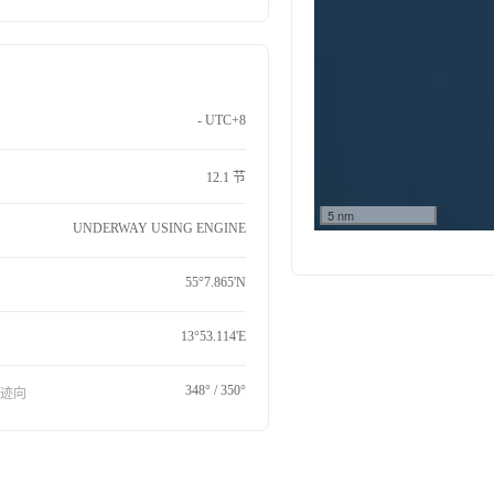
- UTC+8
12.1 节
5 nm
UNDERWAY USING ENGINE
55°7.865'N
13°53.114'E
348° / 350°
航迹向