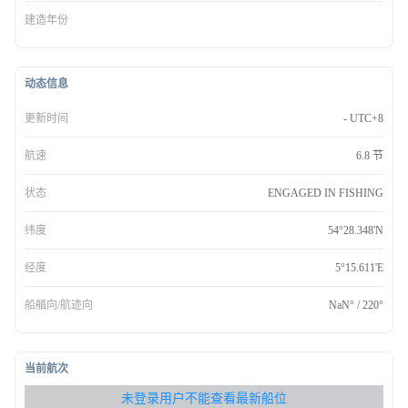
建造年份
动态信息
更新时间
- UTC+8
航速
6.8 节
状态
ENGAGED IN FISHING
纬度
54°28.348'N
经度
5°15.611'E
船艏向/航迹向
NaN° / 220°
当前航次
无权查看最新船位，请联系开通
未登录用户不能查看最新船位