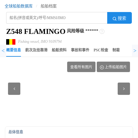
全球船舶数据库
/
船舶档案
搜索
Z548 FLAMINGO
风险等级
******
Fishing vessel, IMO 9109794
<
>
概要信息
航次及挂靠港
船舶资料
事故和事件
PSC检查
制裁记录
异
查看所有图片
上传船舶图片
总体信息