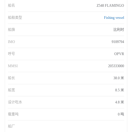
船名
Z548 FLAMINGO
船舶类型
Fishing vessel
船旗
比利时
IMO
9109794
呼号
OPVR
MMSI
205333000
船长
38.0 米
船宽
8.5 米
设计吃水
4.8 米
载重吨
0 吨
船厂