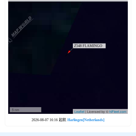
5 nm
Leaflet
| Licensed by ©
hiFleet.com
2026-08-07 16:16
起航
Harlingen[Netherlands]