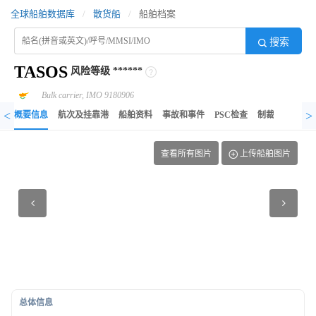
全球船舶数据库
/
散货船
/
船舶档案
搜索
TASOS
风险等级
******
Bulk carrier, IMO 9180906
<
>
概要信息
航次及挂靠港
船舶资料
事故和事件
PSC检查
制裁记录
异
查看所有图片
上传船舶图片
总体信息