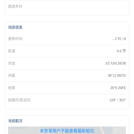
建造年份
动态信息
更新时间
- UTC+8
航速
0.6 节
状态
AT ANCHOR
纬度
38°22.995'N
经度
26°9.268'E
船艏向/航迹向
329° / 303°
当前航次
无权查看最新船位，请联系开通
未登录用户不能查看最新船位