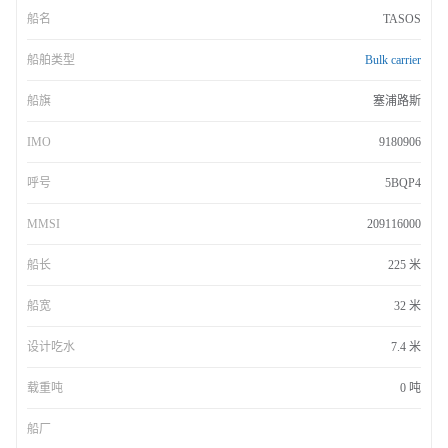
船名
TASOS
船舶类型
Bulk carrier
船旗
塞浦路斯
IMO
9180906
呼号
5BQP4
MMSI
209116000
船长
225 米
船宽
32 米
设计吃水
7.4 米
载重吨
0 吨
船厂