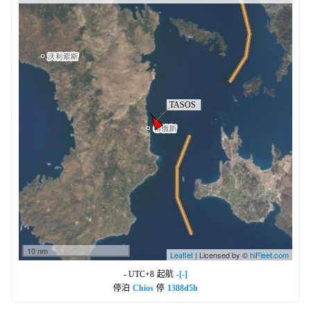
10 nm
Leaflet
| Licensed by ©
hiFleet.com
- UTC+8
起航
-[-]
停泊
Chios
停
1388d5h