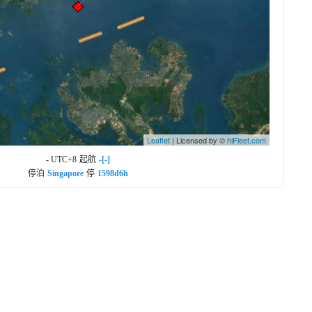
Leaflet
| Licensed by ©
hiFleet.com
- UTC+8
起航
-[-]
停泊
Singapore
停
1598d6h