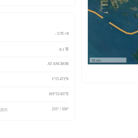
- UTC+8
0.1 节
10 nm
AT ANCHOR
1°15.472'N
103°55.857'E
255° / 356°
航迹向