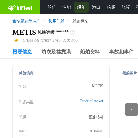
船位
性能
船舶
港口
船期
航程
全球船舶数据库
/
化学品船
/
船舶档案
METIS
风险等级
******
Crude oil tanker, IMO 9189146
概要信息
航次及挂靠港
船舶资料
事故和事件
总体信息
船舶图片
METIS
船名
Crude oil tanker
船舶类型
船旗
塞浦路斯
IMO
9189146