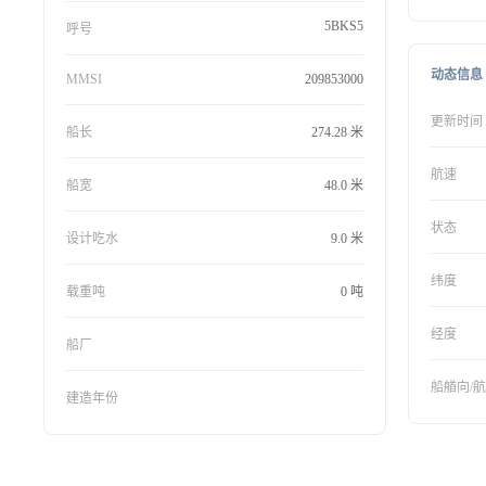
5BKS5
呼号
动态信息
MMSI
209853000
更新时间
船长
274.28 米
航速
船宽
48.0 米
状态
设计吃水
9.0 米
纬度
载重吨
0 吨
经度
船厂
船艏向/
建造年份