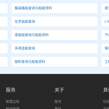
集装箱船查询与船舶资料
原
化学品船查询
L
滚装船查询与船舶资料
汽
多用途船查询
客
拖轮查询与船舶资料
工
服务
关于
其
智慧边检
账号
社
桥梁防撞
基站
在