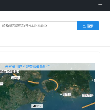
搜索
无权查看最新船位，请联系开通
未登录用户不能查看最新船位