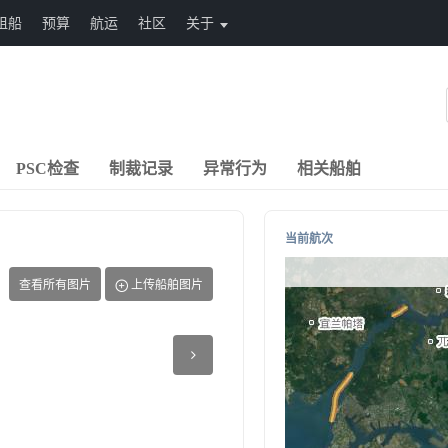
租船
预算
航运
社区
关于
PSC检查
制裁记录
异常行为
相关船舶
当前航次
查看所有图片
上传船舶图片