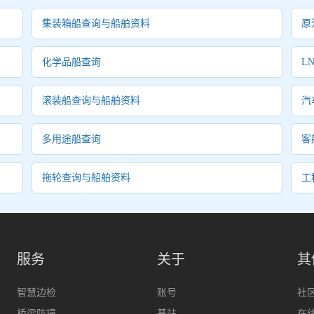
集装箱船查询与船舶资料
原
化学品船查询
L
滚装船查询与船舶资料
汽
多用途船查询
客
拖轮查询与船舶资料
工
服务
关于
其
智慧边检
账号
社
桥梁防撞
基站
在