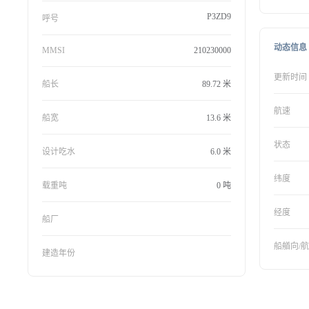
P3ZD9
呼号
动态信息
MMSI
210230000
更新时间
船长
89.72 米
航速
船宽
13.6 米
状态
设计吃水
6.0 米
纬度
载重吨
0 吨
经度
船厂
船艏向/
建造年份