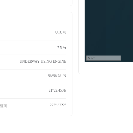
- UTC+8
7.5 节
5 nm
UNDERWAY USING ENGINE
58°58.781'N
21°22.450'E
223° / 222°
航迹向