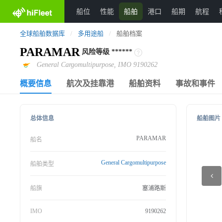
船位
性能
船舶
港口
船期
航程
全球船舶数据库
/
多用途船
/
船舶档案
PARAMAR
风险等级
******
General Cargomultipurpose, IMO 9190262
概要信息
航次及挂靠港
船舶资料
事故和事件
总体信息
船舶图片
PARAMAR
船名
General Cargomultipurpose
船舶类型
船旗
塞浦路斯
IMO
9190262