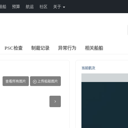
租船
预算
航运
社区
关于
PSC检查
制裁记录
异常行为
相关船舶
当前航次
查看所有图片
上传船舶图片