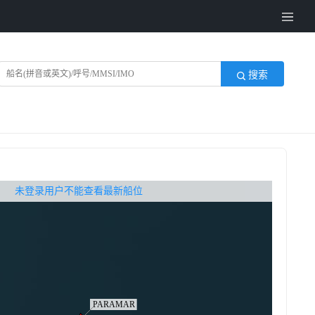
搜索
无权查看最新船位，请联系开通
未登录用户不能查看最新船位