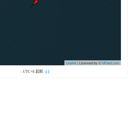
Leaflet
| Licensed by ©
hiFleet.com
- UTC+8
起航
-[-]