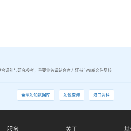
适合识别与研究参考，重要业务请结合官方证书与权威文件复核。
全球船舶数据库
船位查询
港口资料
服务
关于
其