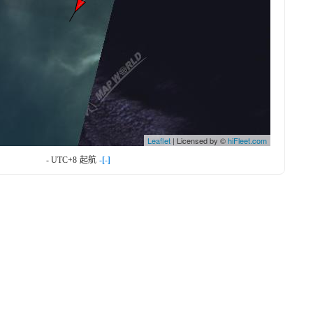
Leaflet
| Licensed by ©
hiFleet.com
- UTC+8
起航
-[-]