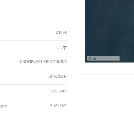
- UTC+8
12.7 节
5 nm
UNDERWAY USING ENGINE
56°36.362'N
19°1.968'E
210° / 210°
航迹向