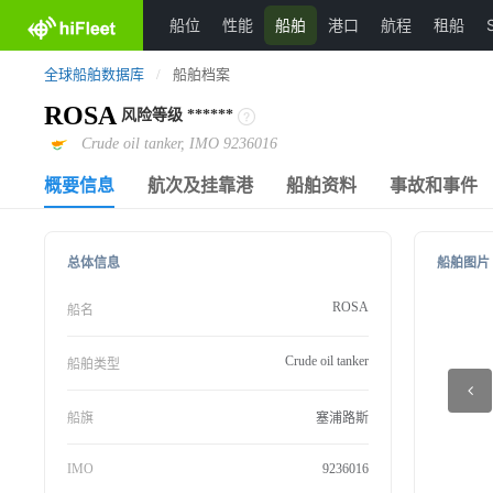
船位
性能
船舶
港口
航程
租船
全球船舶数据库
/
船舶档案
ROSA
风险等级
******
Crude oil tanker, IMO 9236016
概要信息
航次及挂靠港
船舶资料
事故和事件
总体信息
船舶图片
ROSA
船名
Crude oil tanker
船舶类型
船旗
塞浦路斯
IMO
9236016