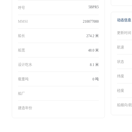
5BPR5
呼号
动态信息
MMSI
210077000
更新时间
船长
274.2 米
航速
船宽
48.0 米
状态
设计吃水
8.1 米
纬度
载重吨
0 吨
经度
船厂
船艏向/
建造年份