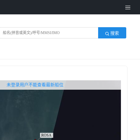
搜索
无权查看最新船位，请联系开通
未登录用户不能查看最新船位