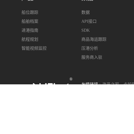
船位跟踪
数据
船舶档案
API接口
进港指南
SDK
航程规划
商品海运跟踪
智能视频监控
压港分析
服务商入驻
®
友情链接 :
海员之家
点船
400-963-6899
s