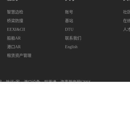
智慧边检
账号
社
桥梁防撞
基站
在
EEXI&CII
DTU
人
船舶AR
联系我们
港口AR
English
租赁资产管理
网
航运e家
港口设备
船货通
海事服务网CNSS
upport@hifleet.com
客户助手
hifleetkhzs
QQ
29314
上海迈利船舶科技有限公司
版权所有
沪ICP备14001702号-2
沪公安网备31011502008480号