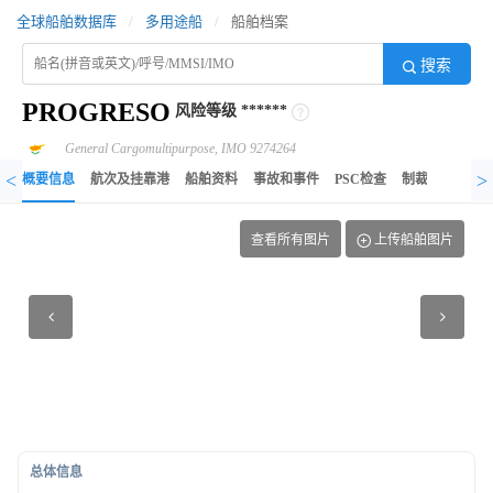
全球船舶数据库
/
多用途船
/
船舶档案
搜索
PROGRESO
风险等级
******
General Cargomultipurpose, IMO 9274264
<
>
概要信息
航次及挂靠港
船舶资料
事故和事件
PSC检查
制裁记录
异
查看所有图片
上传船舶图片
总体信息