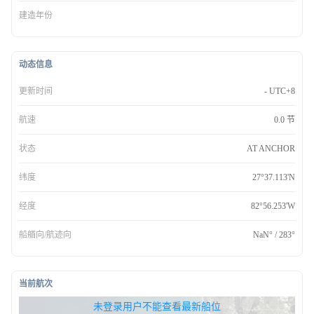
建造年份
动态信息
更新时间
- UTC+8
航速
0.0 节
状态
AT ANCHOR
纬度
27°37.113'N
经度
82°56.253'W
船艏向/航迹向
NaN° / 283°
当前航次
无权查看最新船位，请联系开通
未登录用户不能查看最新船位