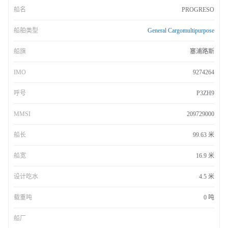
船名
PROGRESO
船舶类型
General Cargomultipurpose
船旗
塞浦路斯
IMO
9274264
呼号
P3ZH9
MMSI
209729000
船长
99.63 米
船宽
16.9 米
设计吃水
4.5 米
载重吨
0 吨
船厂