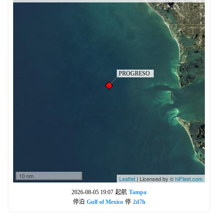
10 nm
Leaflet
| Licensed by ©
hiFleet.com
2026-08-05 19:07
起航
Tampa
停泊
Gulf of Mexico
停
2d7h